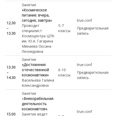
Занятие
«Космическое
питание: вчера,
сегодня, завтра»
.
true.conf
12.30
Проводит
5-7
–
Предварительная
специалист
классы
13.30
запись
Космоцентра ЦПК
им. Ю.А. Гагарина
Минаева Оксана
Леонидовна
Занятие
«Достижения
true.conf
13.30
отечественной
6-10
–
Предварительная
космонавтики»
классы
14.30
запись
Васильева Галина
Александровна
Занятие
«
Внекорабельная
деятельность
космонавтов».
true.conf
15.00
Занятие ведет