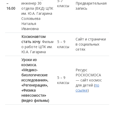
5-7
–
инженер 30
Предварительная
классы
16.00
отдела (ВКД) ЦПК
запись
им. Ю.А. Гагарина
Соловьева
Наталья
Ивановна
Космонавтом
Сайт и странички
стать хочу
. Фильм
5 – 9
в социальных
о работе ЦПК им.
классы
сетях
Ю.А. Гагарина
Уроки из
космоса.
«Медико-
Ресурс
биологические
РОСКОСМОСА
5 – 9
исследования»,
— сайт космос
классы
«Регенерация»,
для детей (
по
«Физика
ссылке
)
невесомости»
(видео фильмы)