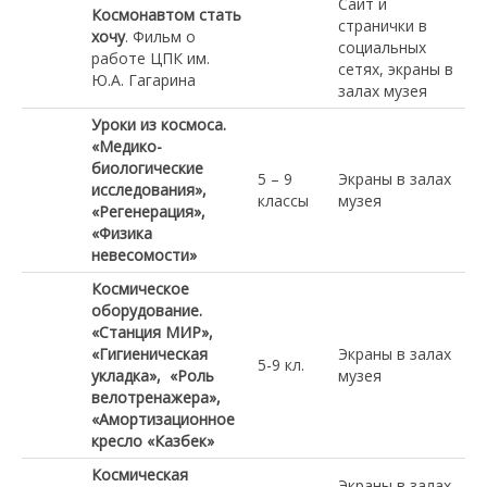
Сайт и
Космонавтом стать
странички в
хочу
. Фильм о
социальных
работе ЦПК им.
сетях, экраны в
Ю.А. Гагарина
залах музея
Уроки из космоса.
«Медико-
биологические
5 – 9
Экраны в залах
исследования»,
классы
музея
«Регенерация»,
«Физика
невесомости»
Космическое
оборудование.
«Станция МИР»,
«Гигиеническая
Экраны в залах
5-9 кл.
укладка», «Роль
музея
велотренажера»,
«Амортизационное
кресло «Казбек»
Космическая
Экраны в залах