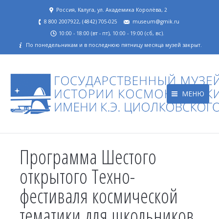
Россия, Калуга, ул. Академика Королёва, 2
8 800 2007922, (4842) 705-025
museum@gmik.ru
10:00 - 18:00 (вт - пт), 10:00 - 19:00 (сб, вс).
По понедельникам и в последнюю пятницу месяца музей закрыт.
МЕНЮ
Программа Шестого
открытого Техно-
фестиваля космической
тематики для школьников