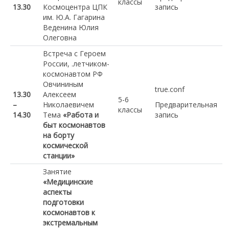
классы
13.30
Космоцентра ЦПК
запись
им. Ю.А. Гагарина
Веденина Юлия
Олеговна
Встреча с Героем
России, .летчиком-
космонавтом РФ
Овчининым
true.conf
13.30
Алексеем
5-6
–
Николаевичем
Предварительная
классы
14.30
Тема
«Работа и
запись
быт космонавтов
на борту
космической
станции»
Занятие
«Медицинские
аспекты
подготовки
космонавтов к
экстремальным