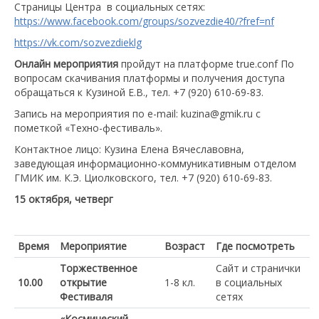
Страницы Центра в социальных сетях:
https://www.facebook.com/groups/sozvezdie40/?fref=nf
https://vk.com/sozvezdieklg
Онлайн мероприятия
пройдут на платформе true.conf По
вопросам скачивания платформы и получения доступа
обращаться к Кузиной Е.В., тел. +7 (920) 610-69-83.
Запись на мероприятия по e-mail: kuzinа@gmik.ru с
пометкой «Техно-фестиваль».
Контактное лицо: Кузина Елена Вячеславовна,
заведующая информационно-коммуникативным отделом
ГМИК им. К.Э. Циолковского, тел. +7 (920) 610-69-83.
15 октября, четверг
Время
Мероприятие
Возраст
Где посмотреть
Торжественное
Сайт и странички
10.00
открытие
1-8 кл.
в социальных
Фестиваля
сетях
«Космический