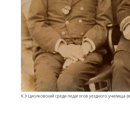
К.Э.Циолковский среди педагогов уездного училища (