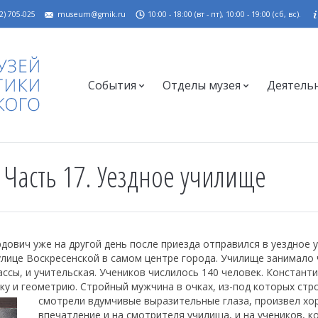
2) 705-025
museum@gmik.ru
10:00 - 18:00 (вт - пт), 10:00 - 19:00 (сб, вс).
События
Отделы музея
Деятель
 Часть 17. Уездное училище
ович уже на другой день после приезда отправился в уездное 
улице Воскресенской в самом центре города. Училище занимало
ассы, и учительская. Учеников числилось 140 человек. Констант
ку и геометрию.
Стройный мужчина в очках, из-под которых стр
смотрели вдумчивые выразительные глаза, произвел х
впечатление и на смотрителя училища, и на учеников, 