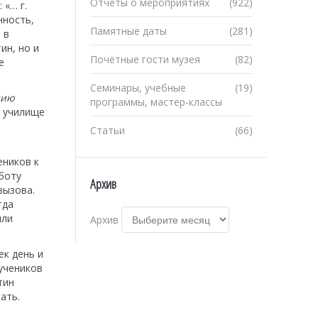
Отчеты о мероприятиях
(922)
 «… г.
нность,
Памятные даты
(281)
 в
ин, но и
Почётные гости музея
(82)
е
Семинары, учебные
(19)
нию
программы, мастер-классы
в училище
Статьи
(66)
еников к
боту
Архив
вызова.
гда
или
Архив
ек день и
 учеников
тин
ать.