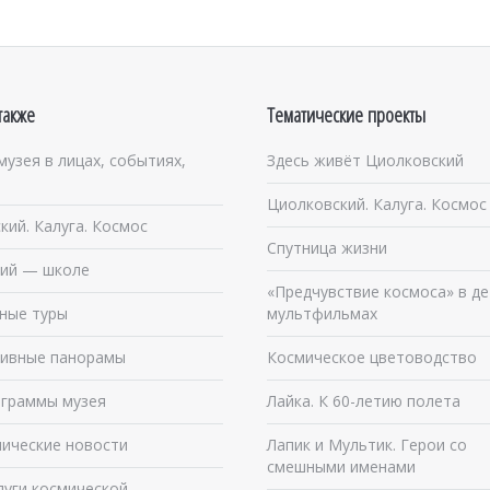
также
Тематические проекты
музея в лицах, событиях,
Здесь живёт Циолковский
Циолковский. Калуга. Космос
кий. Калуга. Космос
Спутница жизни
ий — школе
«Предчувствие космоса» в де
ные туры
мультфильмах
ивные панорамы
Космическое цветоводство
граммы музея
Лайка. К 60-летию полета
ические новости
Лапик и Мультик. Герои со
смешными именами
луги космической