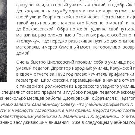
сразу решили, что новый учитель «строгий, но добрый».
день ходил он на службу одним и тем же маршрутом: сн
своей улице Георгиевской, потом через Чертов мостик 
такой чуть повыше знаменитого Каменного моста), и п
до Воскресенской. Обратно же он удлинял свой путь: з
магазины, расположенные в Гостиных рядах, особенно 
«толкучку», где нередко разыскивал нужные для опытов
материалы, и через Каменный мост неторопливо возв
домой.
Очень быстро Циолковский проявил себя в училище как
умелый педагог. Директор народных училищ Калужской 
в своем отчете за 1892 год писал: «Учитель арифметики
геометрии Циолковский, перемещенный в начале отчет
с таковой же должности из Боровского уездного училищ
специалист своего предмета и глубоко предан педагогическому
рез несколько месяцев работы Циолковский обратился к Педаго
 имею заявить означенному Совету, что учебник арифметики г. 
ти и неясности содержимых в нем правил, недостаточно соотв
соответствующим учебником А. Малинина и К. Буренина… Учител
знано заслуживающим внимания. Уже в следующем учебном го