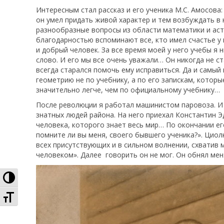
Интересным стал рассказ и его ученика М.С. Амосова
он умел придать живой характер и тем возбуждать в 
разнообразные вопросы из области математики и ас
благодарностью вспоминают все, кто имел счастье у 
и добрый человек. За все время моей у него учебы я 
слово. И его мы все очень уважали… Он никогда не с
всегда старался помочь ему исправиться. Да и самый
геометрию не по учебнику, а по его запискам, котор
значительно легче, чем по официальному учебнику…
После революции я работал машинистом паровоза. И
знатных людей района. На него приехал Константин Эд
человека, которого знает весь мир… По окончании ег
помните ли вы меня, своего бывшего ученика?». Циолк
всех присутствующих и в сильном волнении, схватив м
человеком». Далее говорить он не мог. Он обнял мен
Высокая контрастность
Увеличенный шрифт