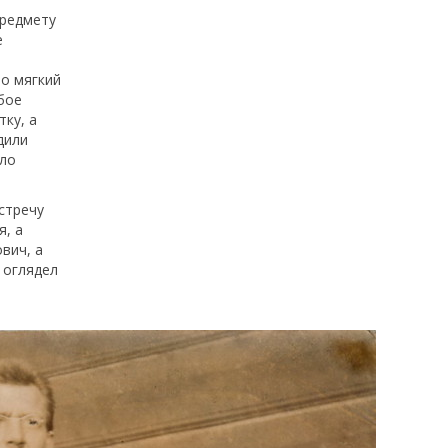
предмету
е
но мягкий
убое
ку, а
дили
ыло
стречу
я, а
вич, а
 оглядел