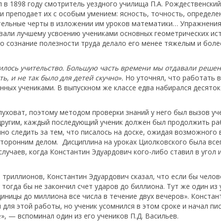
в 1898 году смотритель уездного училища П.А. Рождественский:
 преподает их с особым умением: ясность, точность, определе
ительные черты в изложении им уроков математики… Упражнения
вали лучшему усвоению учениками основных геометрических ист
то сознание полезности труда делало его менее тяжелым и боле
авилось учительство. Большую часть времени мы отдавали реше
ь, и не так было для детей скучно».
Но уточнял, что работать 
нных учениками. В выпускном же классе едва набирался десяток
луховат, поэтому методом проверки знаний у него был вызов уч
 другим, каждый последующий ученик должен был продолжить ра
о следить за тем, что писалось на доске, ожидая возможного 
сторонним делом. Дисциплина на уроках Циолковского была все
случаев, когда Константин Эдуардович кого-либо ставил в угол 
 триллионов, Константин Эдуардович сказал, что если бы челов
и тогда бы не закончил счет ударов до биллиона. Тут же один из
единицы до миллиона все числа в течение двух вечеров». Констан
для этой работы, но ученик усомнился в этом сроке и начал пис
е», — вспоминал один из его учеников П.Д. Васильев.