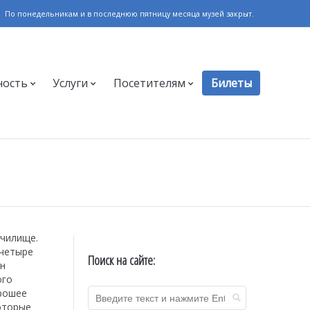
По понедельникам и в последнюю пятницу месяца музей закрыт.
ность
Услуги
Посетителям
Билеты
училище.
 четыре
Поиск на сайте:
ин
ого
орошее
которые