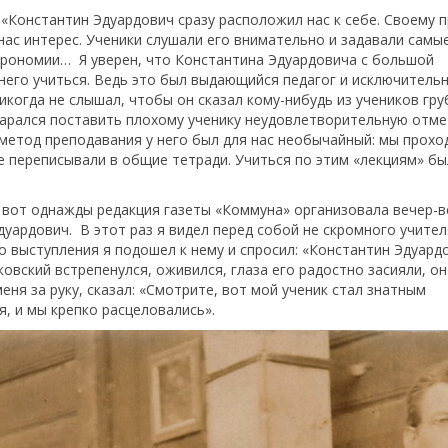
: «Константин Эдуардович сразу расположил нас к себе. Своему 
нас интерес. Ученики слушали его внимательно и задавали самы
трономии… Я уверен, что Константина Эдуардовича с большой
него учиться. Ведь это был выдающийся педагог и исключитель
никогда не слышал, чтобы он сказал кому-нибудь из учеников гр
тарался поставить плохому ученику неудовлетворительную отмет
 метод преподавания у него был для нас необычайный: мы прохо
ые переписывали в общие тетради. Учиться по этим «лекциям» б
 вот однажды редакция газеты «Коммуна» организовала вечер-в
уардович. В этот раз я видел перед собой не скромного учител
о выступления я подошел к нему и спросил: «Константин Эдуардо
овский встрепенулся, оживился, глаза его радостно засияли, он
еня за руку, сказал: «Смотрите, вот мой ученик стал знатным
я, и мы крепко расцеловались».