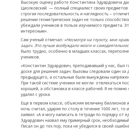
Высокую оценку работе Константина Эдуардовича дал 
Циолковский — полный специалист своих предметов и
строгая последовательность и наглядность – отлич
решении геометрических задач не только способство
убеждали учеников в пользе изучаемого предмета. Э
интересным».
Сам ученый отмечал
: «Несмотря на глухоту, мне нр
задач. Это лучше возбуждало мозги и самодеятельност
было трудно, особенно в младших классах, переполне
учеников.
«Константин Эдуардович, преподававший у нас, был г
доске для решения задач. Вызовы следовали один за
предыдущего, а остальные были вынуждены напряженн
При такой системе ученики не могли отвлекаться по
хорошей, а обстановка в классе рабочей. Я не помню 
удалял с урока.
Еще в первом классе, объясняя величину биллионов и
ночь считал, ударяя по столу в течение 1000 лет, то 
заявил: «А я могу написать в тетради по порядку от 
Эдуардович назвал ему примерный срок, необходимый 
Писал он до тех пор, пока не убедился в своей ошибк