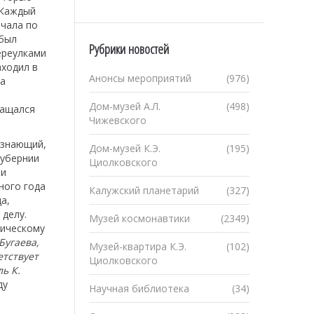
 Каждый
ачала по
(был
Рубрики новостей
ереулками
аходил в
Анонсы мероприятий
(976)
на
Дом-музей А.Л.
(498)
ращался
Чижевского
 знающий,
Дом-музей К.Э.
(195)
губернии
Циолковского
 и
ного года
Калужский планетарий
(327)
а,
 делу.
Музей космонавтики
(2349)
гическому
Бугаева,
Музей-квартира К.Э.
(102)
етствует
Циолковского
ь К.
ду
Научная библиотека
(34)