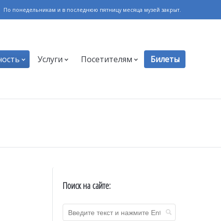
По понедельникам и в последнюю пятницу месяца музей закрыт.
ность
Услуги
Посетителям
Билеты
Поиск на сайте: