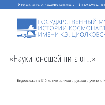
Россия, Калуга, ул. Академика Королёва, 2
8 800 2007922, (484
«Науки юношей питают…»
Видеосюжет к 310-летию великого русского ученого 