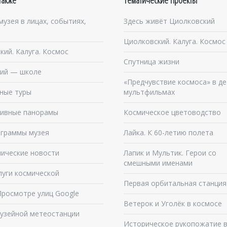
также
Тематические проекты
музея в лицах, событиях,
Здесь живёт Циолковский
Циолковский. Калуга. Космос
кий. Калуга. Космос
Спутница жизни
ий — школе
«Предчувствие космоса» в де
ные туры
мультфильмах
ивные панорамы
Космическое цветоводство
граммы музея
Лайка. К 60-летию полета
ические новости
Лапик и Мультик. Герои со
смешными именами
луги космической
Первая орбитальная станция
Просмотре улиц Google
Ветерок и Уголёк в космосе
узейной метеостанции
Историческое рукопожатие 