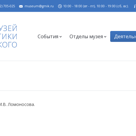
2) 705-025
museum@gmik.ru
10:00 - 18:00 (вт - пт), 10:00 - 19:00 (сб, вс).
События
Отделы музея
Деятель
М.В. Ломоносова.