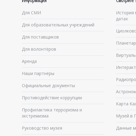
Информация
Смотрите 
Для СМИ
История 
датах
Для образовательных учреждений
Циолковс
Для поставщиков
Планетар
Для волонтёров
Виртуаль
Аренда
Интеракт
Наши партнёры
Радиопро
Официальные документы
Астроном
Противодействие коррупции
Карта Ка
Профилактика терроризма и
экстремизма
Музей в 
Руководство музея
Данные м