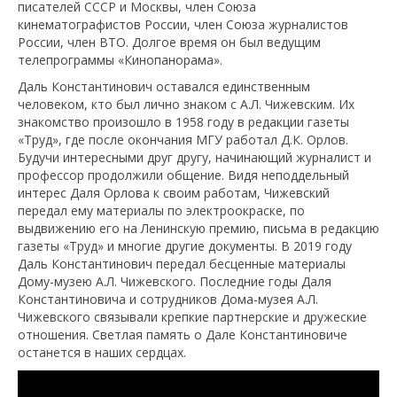
писателей СССР и Москвы, член Союза
кинематографистов России, член Союза журналистов
России, член ВТО. Долгое время он был ведущим
телепрограммы «Кинопанорама».
Даль Константинович оставался единственным
человеком, кто был лично знаком с А.Л. Чижевским. Их
знакомство произошло в 1958 году в редакции газеты
«Труд», где после окончания МГУ работал Д.К. Орлов.
Будучи интересными друг другу, начинающий журналист и
профессор продолжили общение. Видя неподдельный
интерес Даля Орлова к своим работам, Чижевский
передал ему материалы по электроокраске, по
выдвижению его на Ленинскую премию, письма в редакцию
газеты «Труд» и многие другие документы. В 2019 году
Даль Константинович передал бесценные материалы
Дому-музею А.Л. Чижевского. Последние годы Даля
Константиновича и сотрудников Дома-музея А.Л.
Чижевского связывали крепкие партнерские и дружеские
отношения. Светлая память о Дале Константиновиче
останется в наших сердцах.