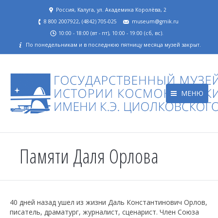
Россия, Калуга, ул. Академика Королёва, 2
8 800 2007922, (4842) 705-025
museum@gmik.ru
10:00 - 18:00 (вт - пт), 10:00 - 19:00 (сб, вс).
По понедельникам и в последнюю пятницу месяца музей закрыт.
МЕНЮ
Памяти Даля Орлова
40 дней назад ушел из жизни Даль Константинович Орлов,
писатель, драматург, журналист, сценарист. Член Союза