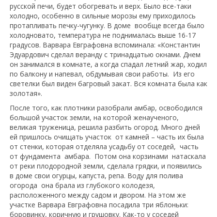
русской печи, будет обогревать и верх. Было все-таки
холодно, особенно в сильные морозы ему приходилось
протапливать печку-чугунку. В доме вообще всегда было
холодновато, температура не поднималась выше 16-17
градусов. Варвара Евграфовна вспоминала: «Константин
Эдуардович сделал веранду с тринадцатью окнами. Днем
он занимался в комнате, а когда спадал летний жар, ходил
по балкону и напевал, обдумывая свои работы. Из его
светелки был виден багровый закат. Вся комната была как
золотая».
После того, как плотники разобрали амбар, освободился
большой участок земли, на которой женаученого,
великая труженица, решила разбить огород. Много дней
ей пришлось очищать участок от камней – часть их была
от стенки, которая отделяла усадьбу от соседей, часть
от фундамента амбара. Потом она корзинами натаскала
от реки плодородной земли, сделала грядки, и появились
в доме свои огурцы, капуста, репа. Воду для полива
огорода она брала из глубокого колодезя,
расположенного между садом и двором. На этом же
участке Варвара Евграфовна посадила три яблоньки:
боровинку, коричную и грушовку. Как-то у соседей