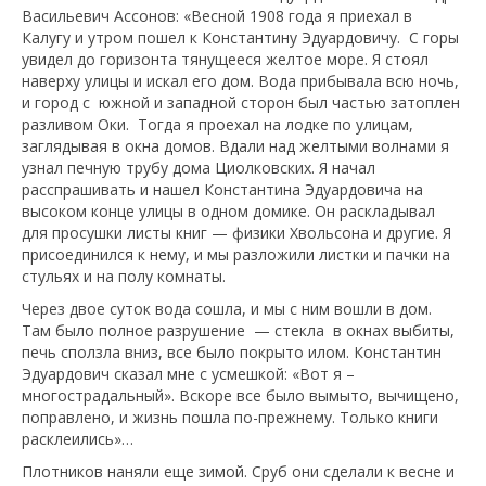
Васильевич Ассонов: «Весной 1908 года я приехал в
Калугу и утром пошел к Константину Эдуардовичу. С горы
увидел до горизонта тянущееся желтое море. Я стоял
наверху улицы и искал его дом. Вода прибывала всю ночь,
и город с южной и западной сторон был частью затоплен
разливом Оки. Тогда я проехал на лодке по улицам,
заглядывая в окна домов. Вдали над желтыми волнами я
узнал печную трубу дома Циолковских. Я начал
расспрашивать и нашел Константина Эдуардовича на
высоком конце улицы в одном домике. Он раскладывал
для просушки листы книг — физики Хвольсона и другие. Я
присоединился к нему, и мы разложили листки и пачки на
стульях и на полу комнаты.
Через двое суток вода сошла, и мы с ним вошли в дом.
Там было полное разрушение — стекла в окнах выбиты,
печь сползла вниз, все было покрыто илом. Константин
Эдуардович сказал мне с усмешкой: «Вот я –
многострадальный». Вскоре все было вымыто, вычищено,
поправлено, и жизнь пошла по-прежнему. Только книги
расклеились»…
Плотников наняли еще зимой. Сруб они сделали к весне и