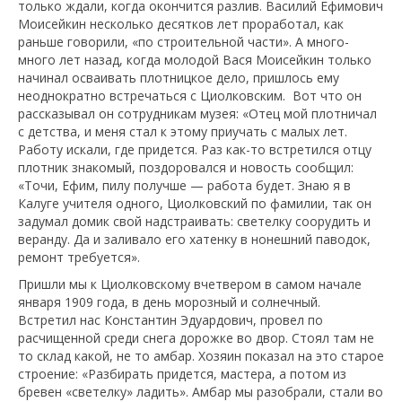
только ждали, когда окончится разлив. Василий Ефимович
Моисейкин несколько десятков лет проработал, как
раньше говорили, «по строительной части». А много-
много лет назад, когда молодой Вася Моисейкин только
начинал осваивать плотницкое дело, пришлось ему
неоднократно встречаться с Циолковским. Вот что он
рассказывал он сотрудникам музея: «Отец мой плотничал
с детства, и меня стал к этому приучать с малых лет.
Работу искали, где придется. Раз как-то встретился отцу
плотник знакомый, поздоровался и новость сообщил:
«Точи, Ефим, пилу получше — работа будет. Знаю я в
Калуге учителя одного, Циолковский по фамилии, так он
задумал домик свой надстраивать: светелку соорудить и
веранду. Да и заливало его хатенку в нонешний паводок,
ремонт требуется».
Пришли мы к Циолковскому вчетвером в самом начале
января 1909 года, в день морозный и солнечный.
Встретил нас Константин Эдуардович, провел по
расчищенной среди снега дорожке во двор. Стоял там не
то склад какой, не то амбар. Хозяин показал на это старое
строение: «Разбирать придется, мастера, а потом из
бревен «светелку» ладить». Амбар мы разобрали, стали во