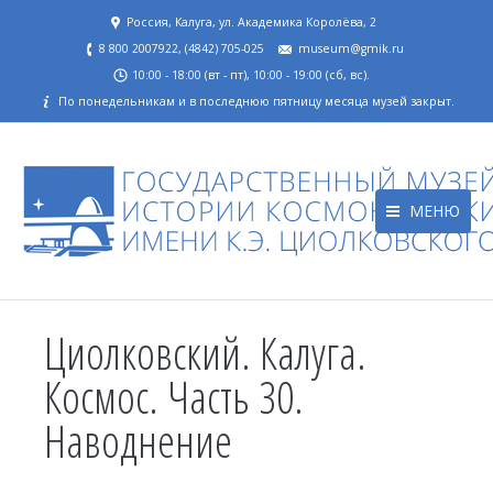
Россия, Калуга, ул. Академика Королёва, 2
8 800 2007922, (4842) 705-025
museum@gmik.ru
10:00 - 18:00 (вт - пт), 10:00 - 19:00 (сб, вс).
По понедельникам и в последнюю пятницу месяца музей закрыт.
МЕНЮ
Циолковский. Калуга.
Космос. Часть 30.
Наводнение