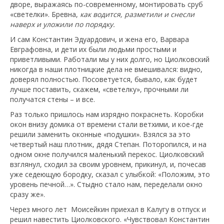
дворе, выражаясь по-современному, монтировать сруб
«светелки». Бревна,
как водится, разметили и снесли
наверх и уложили по порядку.
И сам Константин Эдуардович, и жена его, Варвара
Евграфовна, и дети их были людьми простыми и
приветливыми. Работали мы у них долго, но Циолковский
никогда в наши плотницкие дела не вмешивался: видно,
доверял полностью. Посоветуется, бывало, как будет
лучше поставить, скажем, «светелку», прочными ли
получатся стены – и все.
Раз только пришлось нам изрядно покраснеть. Коробки
окон внизу домика от времени стали ветхими, и кое-где
решили заменить оконные «подушки». Взялся за это
четвертый наш плотник, дядя Степан. Поторопился, и на
одном окне получился маленький перекос. Циолковский
взглянул, сходил за своим уровнем, прикинул, и, почесав
уже седеющую бородку, сказал с улыбкой: «Положим, это
уровень печной…». Стыдно стало нам, переделали окно
сразу же».
Через много лет Моисейкин приехал в Калугу в отпуск и
решил навестить Циолковского. «Чувствовал Константин