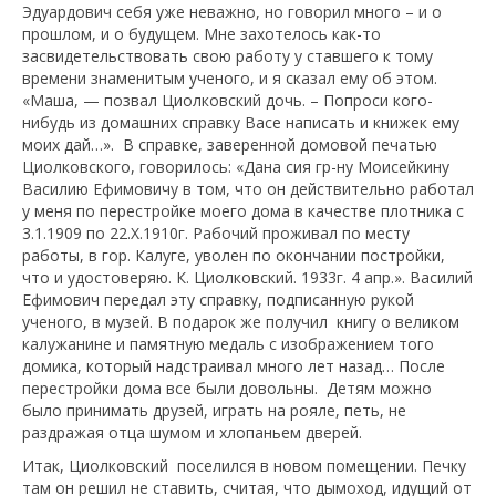
Эдуардович себя уже неважно, но говорил много – и о
прошлом, и о будущем. Мне захотелось как-то
засвидетельствовать свою работу у ставшего к тому
времени знаменитым ученого, и я сказал ему об этом.
«Маша, — позвал Циолковский дочь. – Попроси кого-
нибудь из домашних справку Васе написать и книжек ему
моих дай…». В справке, заверенной домовой печатью
Циолковского, говорилось: «Дана сия гр-ну Моисейкину
Василию Ефимовичу в том, что он действительно работал
у меня по перестройке моего дома в качестве плотника с
3.1.1909 по 22.Х.1910г. Рабочий проживал по месту
работы, в гор. Калуге, уволен по окончании постройки,
что и удостоверяю. К. Циолковский. 1933г. 4 апр.». Василий
Ефимович передал эту справку, подписанную рукой
ученого, в музей. В подарок же получил книгу о великом
калужанине и памятную медаль с изображением того
домика, который надстраивал много лет назад… После
перестройки дома все были довольны. Детям можно
было принимать друзей, играть на рояле, петь, не
раздражая отца шумом и хлопаньем дверей.
Итак, Циолковский поселился в новом помещении. Печку
там он решил не ставить, считая, что дымоход, идущий от