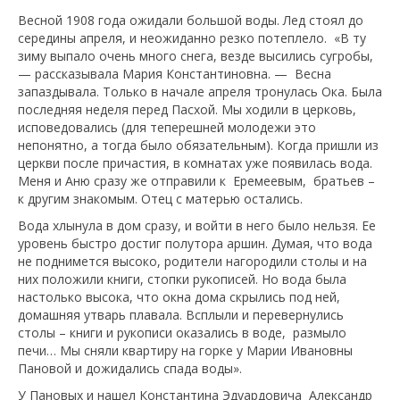
Весной 1908 года ожидали большой воды. Лед стоял до
середины апреля, и неожиданно резко потеплело. «В ту
зиму выпало очень много снега, везде высились сугробы,
— рассказывала Мария Константиновна. — Весна
запаздывала. Только в начале апреля тронулась Ока. Была
последняя неделя перед Пасхой. Мы ходили в церковь,
исповедовались (для теперешней молодежи это
непонятно, а тогда было обязательным). Когда пришли из
церкви после причастия, в комнатах уже появилась вода.
Меня и Аню сразу же отправили к Еремеевым, братьев –
к другим знакомым. Отец с матерью остались.
Вода хлынула в дом сразу, и войти в него было нельзя. Ее
уровень быстро достиг полутора аршин. Думая, что вода
не поднимется высоко, родители нагородили столы и на
них положили книги, стопки рукописей. Но вода была
настолько высока, что окна дома скрылись под ней,
домашняя утварь плавала. Всплыли и перевернулись
столы – книги и рукописи оказались в воде, размыло
печи… Мы сняли квартиру на горке у Марии Ивановны
Пановой и дожидались спада воды».
У Пановых и нашел Константина Эдуардовича Александр