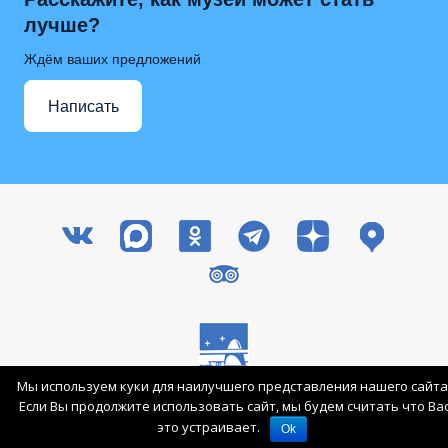
лучше?
Ждём ваших предложений
Написать
Мы используем куки для наилучшего представления нашего сайта
Все права защищены © 2003-2026 ГМИК им. К.Э. Циолковского
Если Вы продолжите использовать сайт, мы будем считать что Ва
Вход для сотрудников
Карта сайта
это устраивает.
Ok
Поддержка патриотических проектов