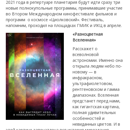
2021 года в репертуаре планетария будут идти сразу три
новые полнокупольные программы, принимавшие участие
во Втором Международном кинофестивале фильмов и
программ о космосе «Циолковский». Фестиваль,
напомним, проходил на площадках ГМИК и ИКЦ в апреле.
«Разноцветная
Вселенная»
Расскажет о
всеволновой
астрономии. Именно она
открыла людям небо по-
новому — в
инфракрасном,
ультрафиолетовом,
рентгеновском и гамма
диапазонах. Вселенная
предстанет перед нами,
как гигантская картина,
полная удивительных
особенностей и
невиданных цветов. И в
этой картине запечатлена вся история мироздания.