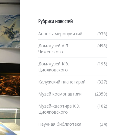
Рубрики новостей
Анонсы мероприятий
(976)
Дом-музей А.Л.
(498)
Чижевского
Дом-музей К.Э.
(195)
Циолковского
Калужский планетарий
(327)
Музей космонавтики
(2350)
Музей-квартира К.Э.
(102)
Циолковского
Научная библиотека
(34)