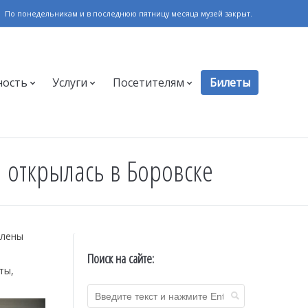
По понедельникам и в последнюю пятницу месяца музей закрыт.
ность
Услуги
Посетителям
Билеты
 открылась в Боровске
влены
Поиск на сайте:
ты,