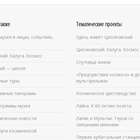
также
Тематические проекты
музея в лицах, событиях,
Здесь живёт Циолковский
Циолковский. Калуга. Космос
кий. Калуга. Космос
Спутница жизни
ий — школе
«Предчувствие космоса» в де
ные туры
мультфильмах
ивные панорамы
Космическое цветоводство
граммы музея
Лайка. К 60-летию полета
ические новости
Лапик и Мультик. Герои со
смешными именами
луги космической
Первая орбитальная станция