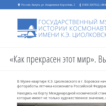
Россия, Калуга, ул. Академика Королёва, 2
8 800 2007922, (484
«Как прекрасен этот мир». В
В Музее-квартире К.Э. Циолковского в г. Боровске на
фотоработы лётчика-космонавта Российской Федераци
Находясь на борту Международной космической станц
которые имеют не только художественное значение,