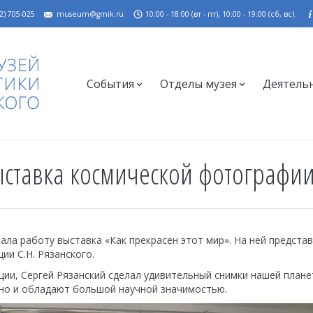
2) 705-025
museum@gmik.ru
10:00 - 18:00 (вт - пт), 10:00 - 19:00 (сб, вс).
События
Отделы музея
Деятель
ыставка космической фотографии
чала работу выставка «Как прекрасен этот мир». На ней предста
и С.Н. Рязанского.
ии, Сергей Рязанский сделал удивительный снимки нашей плане
 но и обладают большой научной значимостью.