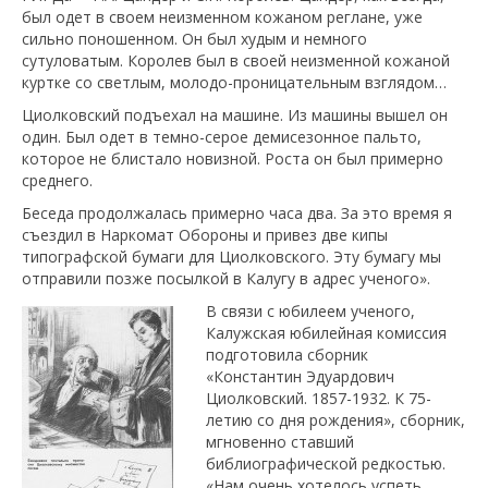
был одет в своем неизменном кожаном реглане, уже
сильно поношенном. Он был худым и немного
сутуловатым. Королев был в своей неизменной кожаной
куртке со светлым, молодо-проницательным взглядом…
Циолковский подъехал на машине. Из машины вышел он
один. Был одет в темно-серое демисезонное пальто,
которое не блистало новизной. Роста он был примерно
среднего.
Беседа продолжалась примерно часа два. За это время я
съездил в Наркомат Обороны и привез две кипы
типографской бумаги для Циолковского. Эту бумагу мы
отправили позже посылкой в Калугу в адрес ученого».
В связи с юбилеем ученого,
Калужская юбилейная комиссия
подготовила сборник
«Константин Эдуардович
Циолковский. 1857-1932. К 75-
летию со дня рождения», сборник,
мгновенно ставший
библиографической редкостью.
«Нам очень хотелось успеть