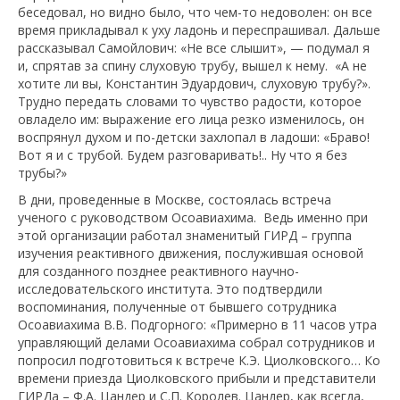
беседовал, но видно было, что чем-то недоволен: он все
время прикладывал к уху ладонь и переспрашивал. Дальше
рассказывал Самойлович: «Не все слышит», — подумал я
и, спрятав за спину слуховую трубу, вышел к нему. «А не
хотите ли вы, Константин Эдуардович, слуховую трубу?».
Трудно передать словами то чувство радости, которое
овладело им: выражение его лица резко изменилось, он
воспрянул духом и по-детски захлопал в ладоши: «Браво!
Вот я и с трубой. Будем разговаривать!.. Ну что я без
трубы?»
В дни, проведенные в Москве, состоялась встреча
ученого с руководством Осоавиахима. Ведь именно при
этой организации работал знаменитый ГИРД – группа
изучения реактивного движения, послужившая основой
для созданного позднее реактивного научно-
исследовательского института. Это подтвердили
воспоминания, полученные от бывшего сотрудника
Осоавиахима В.В. Подгорного: «Примерно в 11 часов утра
управляющий делами Осоавиахима собрал сотрудников и
попросил подготовиться к встрече К.Э. Циолковского… Ко
времени приезда Циолковского прибыли и представители
ГИРДа – Ф.А. Цандер и С.П. Королев. Цандер, как всегда,