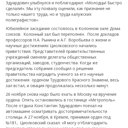
Эдуардович улыбнулся и поблагодарил: «Молодцы! Быстро
сделали!». Мы эту похвалу оценили, как признание не
только нашего труда, но и труда калужских
полиграфистов».
Юбилейное заседание состоялось в Колонном зале Дома
союзов. Колонный зал был переполнен. После докладов
профессоров Н.А. Рынина и А.Г. Воробьева о жизни и
научных достижениях Циолковского начались
приветствия. Представителей правительственных
учреждений сменяли делегаты общественных
организаций, заводов, студенчества. Когда же
председатель собрания сообщил о решении
правительства наградить ученого за его научные
достижения орденом Трудового Красного Знамени, весь
зал встал, и овация продолжалась несколько минут.
26 ноября снова надо было ехать в Москву на вручение
ордена. Опять остановились в гостинице «Метрополь».
После отдыха Константин Эдуардович поехал на
автомашине осматривать достопримечательности
столицы. А 27 ноября, в Кремле, принимая орден под
№181, Циолковский сказал: «Я могу отблагодарить