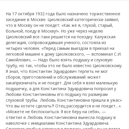
На 17 октября 1932 года было назначено торжественное
заседание в Москве. Циолковский категорически заявил,
что в Москву он не поедет: «Как же я, глухой, старый,
больной, поеду в Москву!». Но уже через неделю
Циолковский все-таки решается на поездку. Калужская
делегация, сопровождавшая ученого, состояла из
четырех человек. «Перед самым выездом я приехал на
легковой машине к дому Циолковского, — вспоминал С.И.
Самойлович, — Надо было взять подушку и слуховую
трубу, но так, чтобы это не было известно Циолковскому.
Я знал, что Константин Эдуардович терпеть не мог
сборов, приготовлений и обслуживаний: может
закапризничать и не поедет. Для себя я взял маленькую
подушечку, а для Константина Эдуардовича попросил у
Любови Константиновны его подушку по размерам
слуховой трубы. Любовь Константиновна пришла в ужас»
Что вы хотите сделать?! Отец рассердится и не поедет…».
«Можете не беспокоиться. Я все беру на себя», —
ответил я. Любовь Константиновна вынесла подушку в
наволочке с инициалами Константина Эдуардовича.
Слуховую трубу я завернул в подушку, чтобы он не видел