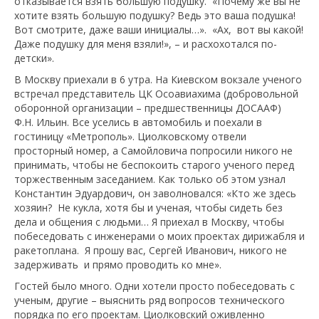
отказывается взять большую подушку. «Почему же вы не
хотите взять большую подушку? Ведь это ваша подушка!
Вот смотрите, даже ваши инициалы…». «Ах, вот вы какой!
Даже подушку для меня взяли!», – и расхохотался по-
детски».
В Москву приехали в 6 утра. На Киевском вокзале ученого
встречал представитель ЦК Осоавиахима (добровольной
оборонной организации – предшественницы ДОСААФ)
Ф.Н. Ильин. Все уселись в автомобиль и поехали в
гостиницу «Метрополь». Циолковскому отвели
просторный номер, а Самойловича попросили никого не
принимать, чтобы не беспокоить старого ученого перед
торжественным заседанием. Как только об этом узнал
Константин Эдуардович, он заволновался: «Кто же здесь
хозяин? Не кукла, хотя бы и ученая, чтобы сидеть без
дела и общения с людьми… Я приехал в Москву, чтобы
побеседовать с инженерами о моих проектах дирижабля и
ракетоплана. Я прошу вас, Сергей Иванович, никого не
задерживать и прямо проводить ко мне».
Гостей было много. Одни хотели просто побеседовать с
ученым, другие – выяснить ряд вопросов технического
порядка по его проектам. Циолковский оживленно