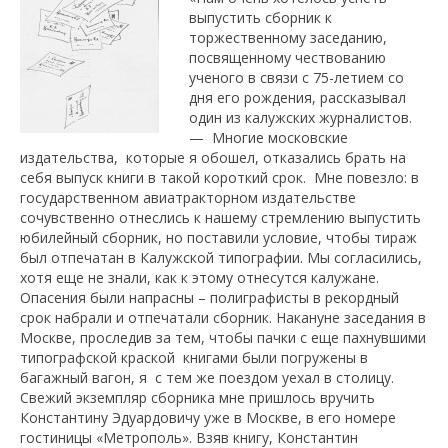
выпустить сборник к
торжественному заседанию,
посвященному чествованию
ученого в связи с 75-летием со
дня его рождения, рассказывал
один из калужских журналистов.
— Многие московские
издательства, которые я обошел, отказались брать на
себя выпуск книги в такой короткий срок. Мне повезло: в
государственном авиатракторном издательстве
сочувственно отнеслись к нашему стремлению выпустить
юбилейный сборник, но поставили условие, чтобы тираж
был отпечатан в Калужской типографии. Мы согласились,
хотя еще не знали, как к этому отнесутся калужане.
Опасения были напрасны – полиграфисты в рекордный
срок набрали и отпечатали сборник. Накануне заседания в
Москве, проследив за тем, чтобы пачки с еще пахнувшими
типографской краской книгами были погружены в
багажный вагон, я с тем же поездом уехал в столицу.
Свежий экземпляр сборника мне пришлось вручить
Константину Эдуардовичу уже в Москве, в его номере
гостиницы «Метрополь». Взяв книгу, Константин