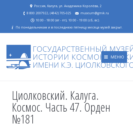
Россия, Калуга, ул. Академика Королёва, 2
8 800 2007922, (4842) 705-025
museum@gmik.ru
10:00 - 18:00 (вт - пт), 10:00 - 19:00 (сб, вс).
По понедельникам и в последнюю пятницу месяца музей закрыт.
МЕНЮ
Циолковский. Калуга.
Космос. Часть 47. Орден
№181