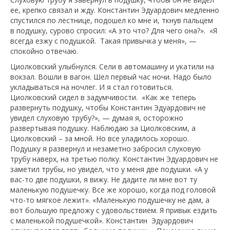
ее, крепко связал и жду. Константин Эдуардович медленно
спустился по лестнице, подошел ко мне и, ткнув пальцем
в подушку, сурово спросил: «А это что? Для чего она?». «Я
всегда езжу с подушкой. Такая привычка у меня», —
спокойно отвечаю.
Циолковский улыбнулся. Сели в автомашину и укатили на
вокзал. Вошли в вагон. Шел первый час ночи. Надо было
укладываться на ночлег. И я стал готовиться.
Циолковский сидел в задумчивости. «Как же теперь
развернуть подушку, чтобы Константин Эдуардович не
увидел слуховую трубу?», — думая я, осторожно
развертывая подушку. Наблюдаю за Циолковским, а
Циолковский – за мной. Но все уладилось хорошо.
Подушку я развернул и незаметно забросил слуховую
трубу наверх, на третью полку. Константин Эдуардович не
заметил трубы, но увидел, что у меня две подушки. «А у
вас-то две подушки, я вижу. Не дадите ли мне вот ту
маленькую подушечку. Все же хорошо, когда под головой
что-то мягкое лежит». «Маленькую подушечку не дам, а
вот большую предложу с удовольствием. Я привык ездить
с маленькой подушечкой». Константин Эдуардович