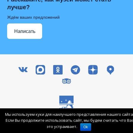
лучше?
Ждём ваших предложений
Написать
Мы используем куки для наилучшего представления нашего сайта
Все права защищены © 2003-2026 ГМИК им. К.Э. Циолковского
Если Вы продолжите использовать сайт, мы будем считать что Ва
Вход для сотрудников
Карта сайта
это устраивает.
Ok
Поддержка патриотических проектов