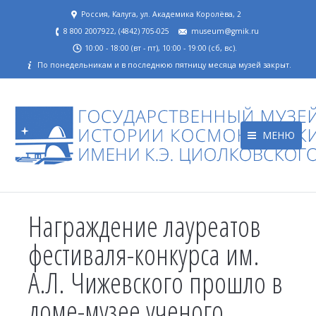
Россия, Калуга, ул. Академика Королёва, 2
8 800 2007922, (4842) 705-025
museum@gmik.ru
10:00 - 18:00 (вт - пт), 10:00 - 19:00 (сб, вс).
По понедельникам и в последнюю пятницу месяца музей закрыт.
МЕНЮ
Награждение лауреатов
фестиваля-конкурса им.
А.Л. Чижевского прошло в
доме-музее ученого