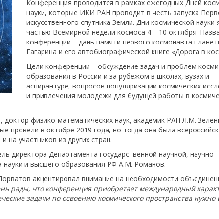
Конференция проводится в рамках ежегодных Дней кос
науки, которые ИКИ РАН проводит в честь запуска Перв
искусственного спутника Земли. Дни космической науки
частью Всемирной недели космоса 4 – 10 октября. Назв
конференции – дань памяти первого космонавта плане
Гагарина и его автобиографической книге «Дорога в кос
Цели конференции – обсуждение задач и проблем косми
образования в России и за рубежом в школах, вузах и
аспирантуре, вопросов популяризации космических исс
и привлечения молодежи для будущей работы в космич
доктор физико-математических наук, академик РАН Л.М. Зелён
ые провели в октябре 2019 года, но тогда она была всероссийск
и на участников из других стран.
ль директора Департамента государственной научной, научно-
 науки и высшего образования РФ А.М. Романов.
 Порватов акцентировал внимание на необходимости объединен
нь рады, что конференция приобретает международный характ
ческие задачи по освоению космического пространства нужно 