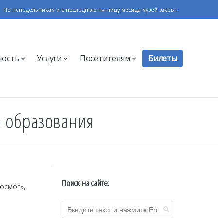
По понедельникам и в последнюю пятницу месяца музей закрыт.
ность
Услуги
Посетителям
Билеты
о образования
о
Поиск на сайте:
осмос»,