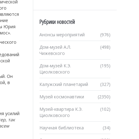
мической
ого
 являются
ание
Рубрики новостей
ты Юрия
мос».
Анонсы мероприятий
(976)
ческого
Дом-музей А.Л.
(498)
Чижевского
ледований
еской
Дом-музей К.Э.
(195)
Циолковского
ый. Он
ой, в
Калужский планетарий
(327)
Музей космонавтики
(2350)
Музей-квартира К.Э.
(102)
ия усилий
Циолковского
ер, так
всем
Научная библиотека
(34)