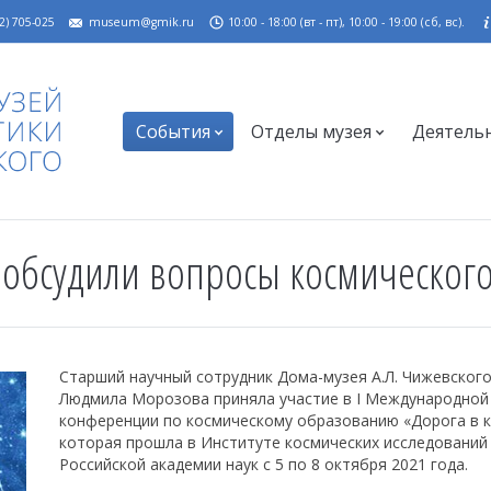
2) 705-025
museum@gmik.ru
10:00 - 18:00 (вт - пт), 10:00 - 19:00 (сб, вс).
События
Отделы музея
Деятель
е обсудили вопросы космическог
Старший научный сотрудник Дома-музея А.Л. Чижевског
Людмила Морозова приняла участие в I Международной
конференции по космическому образованию «Дорога в к
которая прошла в Институте космических исследований
Российской академии наук с 5 по 8 октября 2021 года.