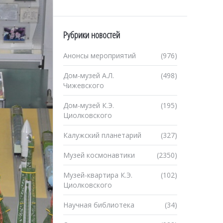
Рубрики новостей
Анонсы мероприятий
(976)
Дом-музей А.Л.
(498)
Чижевского
Дом-музей К.Э.
(195)
Циолковского
Калужский планетарий
(327)
Музей космонавтики
(2350)
Музей-квартира К.Э.
(102)
Циолковского
Научная библиотека
(34)