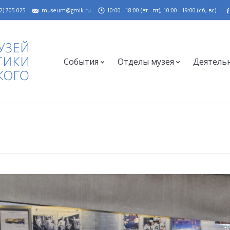
2) 705-025
museum@gmik.ru
10:00 - 18:00 (вт - пт), 10:00 - 19:00 (сб, вс).
События
Отделы музея
Деятель