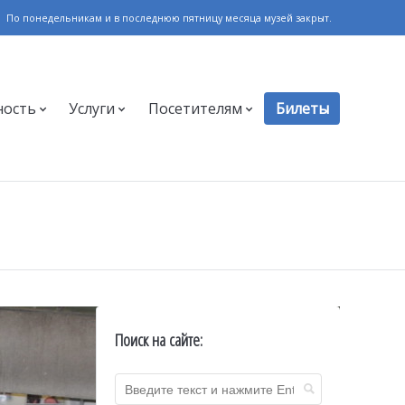
По понедельникам и в последнюю пятницу месяца музей закрыт.
ность
Услуги
Посетителям
Билеты
Поиск на сайте: