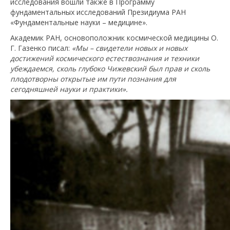
исследования вошли также в Программу
фундаментальных исследований Президиума РАН
«Фундаментальные науки – медицине».
Академик РАН, основоположник космической медицины О.
Г. Газенко писал:
«Мы – свидетели новых и новых
достижений космического естествознания и техники
убеждаемся, сколь глубоко Чижевский был прав и сколь
плодотворны открытые им пути познания для
сегодняшней науки и практики».