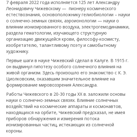
7 февраля 2022 года исполняется 125 лет Александру
Леонидовичу Чижевскому — пионеру космического
естествознания, основоположнику гелиобиологии – науки
о солнечно-земных связях, аэроионологии — науки о
влиянии ионизированного воздуха, электрогемодинамики,
раздела гематологии, изучающего структурную
организацию движущейся крови, философу-космисту,
изобретателю, талантливому поэту и самобытному
художнику.
Первые шаги в науке Чижевский сделал в Калуге. В 1915 г.
он выдвинул гипотезу особого солнечного влияния на
живой организм. Здесь произошло его знакомство с К. Э.
Циолковским, оказавшим значительное влияние на
формирование мировоззрения Александра.
Работы Чижевского в 20-30 годы XX в. заложили основы
науки о солнечно-земных связях. Влияние солнечных
воздействий на космические аппараты и космонавтов,
находящихся на орбите, Чижевский предсказал, не имея
приборов обнаружения и измерения потока
ионизированных частиц, истекающих из солнечной
короны.