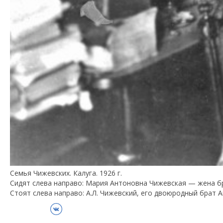
Семья Чижевских. Калуга. 1926 г.
Сидят слева направо: Мария Антоновна Чижевская — жена б
Стоят слева направо: А.Л. Чижевский, его двоюродный брат
ВКонтакте