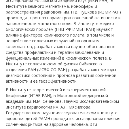
исследований Российской академии наук (ИКИ РАН). В
Институте земного магнетизма, ионосферы и
распространения радиоволн им. Н.В. Пушкова (ИЗМИРАН)
производят прогноз параметров солнечной активности и
напряжённости магнитного поля. В Институте медико-
биологических проблем (ГНЦ РФ ИМБП РАН) изучают
влияние факторов комического полёта, в том числе и
воздействие солнечных излучений на организм
космонавтов, разрабатываются научно-обоснованные
средства профилактики и терапии заболеваний и
функциональных изменений в космическом полёте. В
Институте солнечно-земной физики Сибирского
отделения РАН (ИСЗФ СО РАН) разрабатывают методы
диагностики состояния и прогноза развития солнечной
активности и её геоэффективности.
В Институте теоретической и экспериментальной
биофизики (ИТЭБ РАН), в Московской медицинской
академии им. И.М. Сеченова, Научно-исследовательском
институте кардиологии им. А.Л. Мясникова,
Государственном научно-исследовательском институте
здоровья детей РАМН проводятся исследования влияния
солнечных ритмов на здоровье человека. Эти