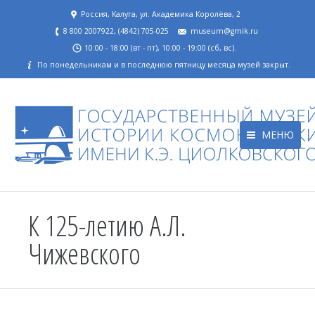
Россия, Калуга, ул. Академика Королёва, 2
8 800 2007922, (4842) 705-025
museum@gmik.ru
10:00 - 18:00 (вт - пт), 10:00 - 19:00 (сб, вс).
По понедельникам и в последнюю пятницу месяца музей закрыт.
МЕНЮ
К 125-летию А.Л.
Чижевского