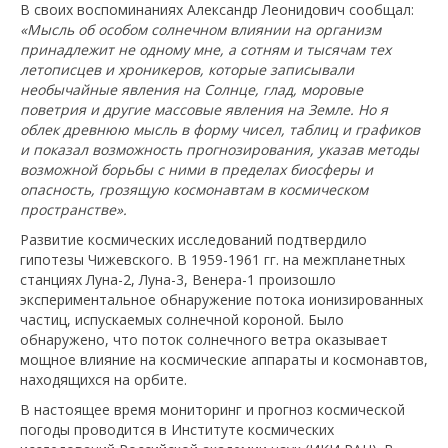
В своих воспоминаниях Александр Леонидович сообщал:
«Мысль об особом солнечном влиянии на организм
принадлежит не одному мне, а сотням и тысячам тех
летописцев и хроникеров, которые записывали
необычайные явления на Солнце, глад, моровые
поветрия и другие массовые явления на Земле. Но я
облек древнюю мысль в форму чисел, таблиц и графиков
и показал возможность прогнозирования, указав методы
возможной борьбы с ними в пределах биосферы и
опасность, грозящую космонавтам в космическом
пространстве».
Развитие космических исследований подтвердило
гипотезы Чижевского. В 1959-1961 гг. на межпланетных
станциях Луна-2, Луна-3, Венера-1 произошло
экспериментальное обнаружение потока ионизированных
частиц, испускаемых солнечной короной. Было
обнаружено, что поток солнечного ветра оказывает
мощное влияние на космические аппараты и космонавтов,
находящихся на орбите.
В настоящее время мониторинг и прогноз космической
погоды проводится в Институте космических