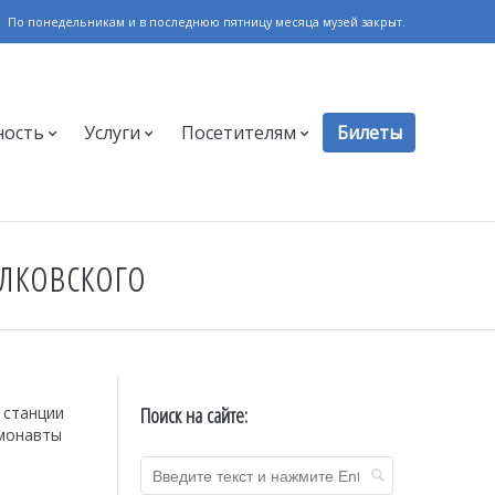
По понедельникам и в последнюю пятницу месяца музей закрыт.
ность
Услуги
Посетителям
Билеты
лковского
Поиск на сайте:
 станции
смонавты