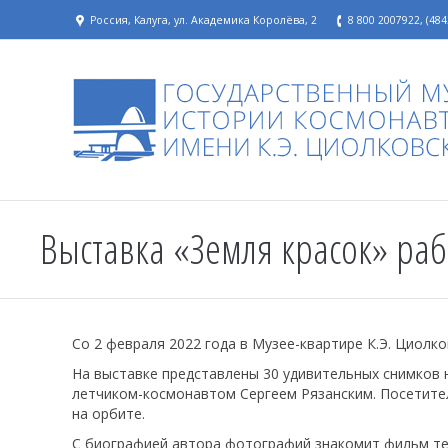
Россия, Калуга, ул. Академика Королёва, 2
8 800 2007922, (484
Выставка «Земля красок» раб
Со 2 февраля 2022 года в Музее-квартире К.Э. Циолк
На выставке представлены 30 удивительных снимков 
летчиком-космонавтом Сергеем Рязанским. Посетител
на орбите.
С биографией автора фотографий знакомит фильм т