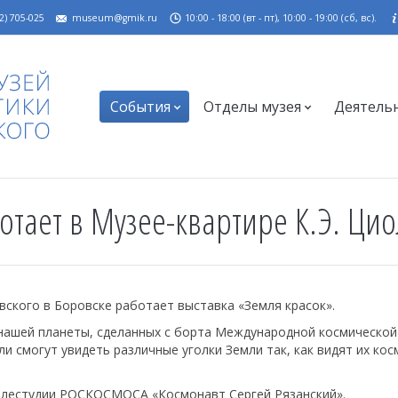
2) 705-025
museum@gmik.ru
10:00 - 18:00 (вт - пт), 10:00 - 19:00 (сб, вс).
События
Отделы музея
Деятель
отает в Музее-квартире К.Э. Цио
овского в Боровске работает выставка «Земля красок».
нашей планеты, сделанных с борта Международной космической
и смогут увидеть различные уголки Земли так, как видят их ко
елестудии РОСКОСМОСА «Космонавт Сергей Рязанский».