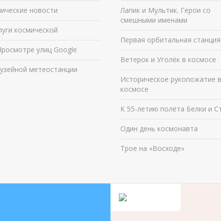
ические новости
Лапик и Мультик. Герои со
смешными именами
луги космической
Первая орбитальная станция
Просмотре улиц Google
Ветерок и Уголёк в космосе
узейной метеостанции
Историческое рукопожатие 
космосе
К 55-летию полёта Белки и С
Один день космонавта
Трое на «Восходе»