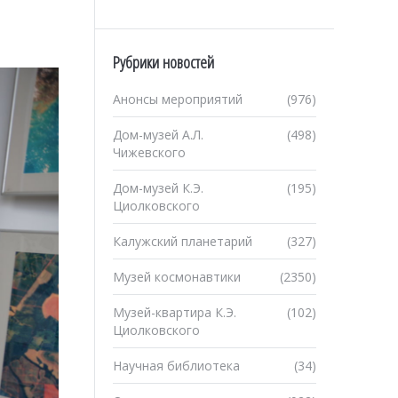
Рубрики новостей
Анонсы мероприятий
(976)
Дом-музей А.Л.
(498)
Чижевского
Дом-музей К.Э.
(195)
Циолковского
Калужский планетарий
(327)
Музей космонавтики
(2350)
Музей-квартира К.Э.
(102)
Циолковского
Научная библиотека
(34)