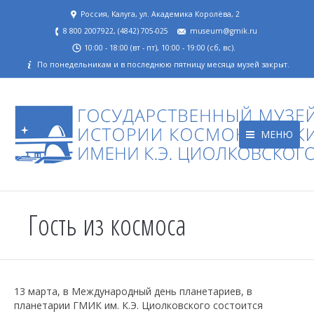
Россия, Калуга, ул. Академика Королёва, 2
8 800 2007922, (4842) 705-025
museum@gmik.ru
10:00 - 18:00 (вт - пт), 10:00 - 19:00 (сб, вс).
По понедельникам и в последнюю пятницу месяца музей закрыт.
МЕНЮ
Гость из космоса
13 марта, в Международный день планетариев, в
планетарии ГМИК им. К.Э. Циолковского состоится