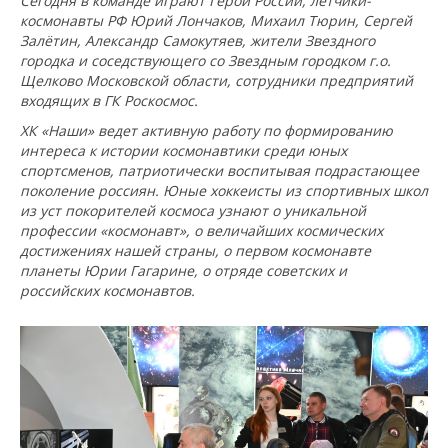
Сегодня в команде играют Герои России, летчики-
космонавты РФ Юрий Лончаков, Михаил Тюрин, Сергей
Залётин, Александр Самокутяев, жители Звездного
городка и соседствующего со Звездным городком г.о.
Щелково Московской области, сотрудники предприятий
входящих в ГК Роскосмос.
ХК «Наши» ведет активную работу по формированию
интереса к истории космонавтики среди юных
спортсменов, патриотически воспитывая подрастающее
поколение россиян. Юные хоккеисты из спортивных школ
из уст покорителей космоса узнают о уникальной
профессии «космонавт», о величайших космических
достижениях нашей страны, о первом космонавте
планеты Юрии Гагарине, о отряде советских и
российских космонавтов.