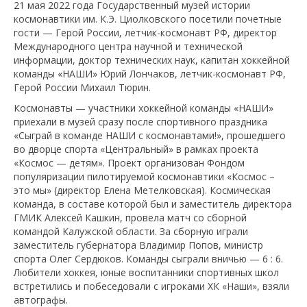
21 мая 2022 года Государственный музей истории
космонавтики им. К.Э. Циолковского посетили почетные
гости — Герой России, летчик-космонавт РФ, директор
Международного центра научной и технической
информации, доктор технических наук, капитан хоккейной
команды «НАШИ» Юрий Лончаков, летчик-космонавт РФ,
Герой России Михаил Тюрин.
Космонавты — участники хоккейной команды «НАШИ»
приехали в музей сразу после спортивного праздника
«Сыграй в команде НАШИ с космонавтами!», прошедшего
во дворце спорта «Центральный» в рамках проекта
«Космос — детям». Проект организован Фондом
популяризации пилотируемой космонавтики «Космос –
это мы» (директор Елена Метелковская). Космическая
команда, в составе которой был и заместитель директора
ГМИК Алексей Кашкин, провела матч со сборной
командой Калужской области. За сборную играли
заместитель губернатора Владимир Попов, министр
спорта Олег Сердюков. Команды сыграли вничью — 6 : 6.
Любители хоккея, юные воспитанники спортивных школ
встретились и побеседовали с игроками ХК «Наши», взяли
автографы.