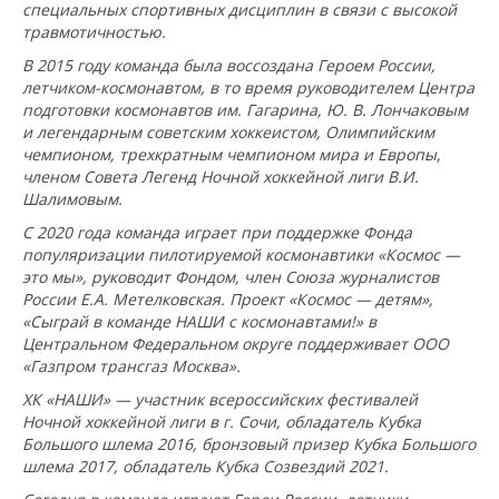
специальных спортивных дисциплин в связи с высокой
травмотичностью.
В 2015 году команда была воссоздана Героем России,
летчиком-космонавтом, в то время руководителем Центра
подготовки космонавтов им. Гагарина, Ю. В. Лончаковым
и легендарным советским хоккеистом, Олимпийским
чемпионом, трехкратным чемпионом мира и Европы,
членом Совета Легенд Ночной хоккейной лиги В.И.
Шалимовым.
С 2020 года команда играет при поддержке Фонда
популяризации пилотируемой космонавтики «Космос —
это мы», руководит Фондом, член Союза журналистов
России Е.А. Метелковская. Проект «Космос — детям»,
«Сыграй в команде НАШИ с космонавтами!» в
Центральном Федеральном округе поддерживает ООО
«Газпром трансгаз Москва».
ХК «НАШИ» — участник всероссийских фестивалей
Ночной хоккейной лиги в г. Сочи, обладатель Кубка
Большого шлема 2016, бронзовый призер Кубка Большого
шлема 2017, обладатель Кубка Созвездий 2021.