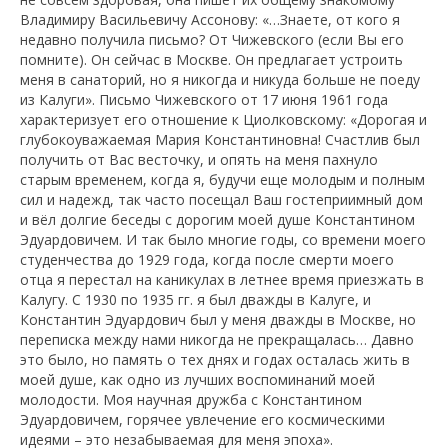
Владимиру Васильевичу Ассонову: «…Знаете, от кого я
недавно получила письмо? От Чижевского (если Вы его
помните). Он сейчас в Москве. Он предлагает устроить
меня в санаторий, но я никогда и никуда больше не поеду
из Калуги». Письмо Чижевского от 17 июня 1961 года
характеризует его отношение к Циолковскому: «Дорогая и
глубокоуважаемая Мария Константиновна! Счастлив был
получить от Вас весточку, и опять на меня пахнуло
старым временем, когда я, будучи еще молодым и полным
сил и надежд, так часто посещал Ваш гостеприимный дом
и вёл долгие беседы с дорогим моей душе Константином
Эдуардовичем. И так было многие годы, со времени моего
студенчества до 1929 года, когда после смерти моего
отца я перестал на каникулах в летнее время приезжать в
Калугу. С 1930 по 1935 гг. я был дважды в Калуге, и
Константин Эдуардович был у меня дважды в Москве, но
переписка между нами никогда не прекращалась… Давно
это было, но память о тех днях и годах осталась жить в
моей душе, как одно из лучших воспоминаний моей
молодости. Моя научная дружба с Константином
Эдуардовичем, горячее увлечение его космическими
идеями – это незабываемая для меня эпоха».