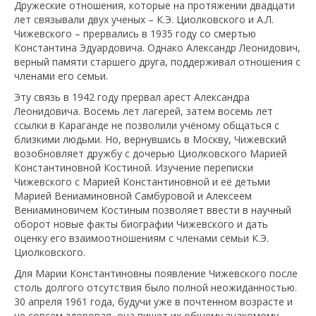
Дружеские отношения, которые на протяжении двадцати
лет связывали двух ученых – К.Э. Циолковского и А.Л.
Чижевского – прервались в 1935 году со смертью
Константина Эдуардовича. Однако Александр Леонидович,
верный памяти старшего друга, поддерживал отношения с
членами его семьи.
Эту связь в 1942 году прервал арест Александра
Леонидовича. Восемь лет лагерей, затем восемь лет
ссылки в Караганде не позволили учёному общаться с
близкими людьми. Но, вернувшись в Москву, Чижевский
возобновляет дружбу с дочерью Циолковского Марией
Константиновной Костиной. Изучение переписки
Чижевского с Марией Константиновной и её детьми
Марией Вениаминовной Самбуровой и Алексеем
Вениаминовичем Костиным позволяет ввести в научный
оборот новые факты биографии Чижевского и дать
оценку его взаимоотношениям с членами семьи К.Э.
Циолковского.
Для Марии Константиновны появление Чижевского после
столь долгого отсутствия было полной неожиданностью.
30 апреля 1961 года, будучи уже в почтенном возрасте и
не совсем здоровая, она пишет их общему знакомому