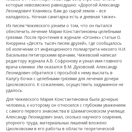
которые невозможно равнодушно: «Дорогой Александр
Леонидович! Кланяюсь Вам до сырой земли – все
наладилось. Ночная санитарка есть и дневная также».
Из писем Чижевского узнаём о том, что он пытался
обеспечить лечение Марии Константиновны целебными
грязями. После прочтения в журнале «Огонёк» статьи О.
Кноррина «Десять тысяч писем друзей», где сообщалось
об излечении от инфекционного полиартрита некоего Н.И.
Васильева пятигорскими врачами, Чижевский написал
редактору журнала А.В. Софронову и узнал имя главного
врача клиники. Им оказался В.М. Духовский. Александр
Леонидович обратился с просьбой к нему выслать в
Калугу бочки с целебными грязями для лечения дочери
Циолковского. К сожалению, осуществить задуманное не
удалось.
Для Чижевского Мария Константиновна была дочерью
человека, к которому он относился с глубоким уважением
с самого первого знакомства в Шахмагоновском училище.
Александр Леонидович знал, сколько научного озарения,
упорного труда, материальных лишений вложено
Циолковским в его работы в области теоретической