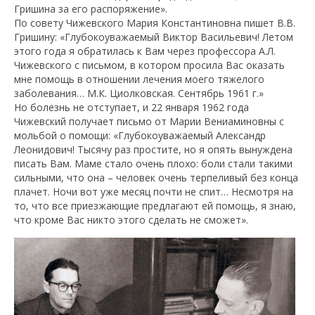
Гришина за его распоряжение».
По совету Чижевского Мария Константиновна пишет В.В.
Гришину: «Глубокоуважаемый Виктор Васильевич! Летом
этого года я обратилась к Вам через профессора А.Л.
Чижевского с письмом, в котором просила Вас оказать
мне помощь в отношении лечения моего тяжелого
заболевания… М.К. Циолковская. Сентябрь 1961 г.»
Но болезнь не отступает, и 22 января 1962 года
Чижевский получает письмо от Марии Вениаминовны с
мольбой о помощи: «Глубокоуважаемый Александр
Леонидович! Тысячу раз простите, но я опять вынуждена
писать Вам. Маме стало очень плохо: боли стали такими
сильными, что она – человек очень терпеливый без конца
плачет. Ночи вот уже месяц почти не спит… Несмотря на
то, что все приезжающие предлагают ей помощь, я знаю,
что кроме Вас никто этого сделать не сможет».