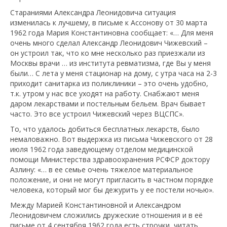
Стараниями Александра Леонидовича ситуация
изменилась к лучшему, в письме к Ассонову от 30 марта
1962 года Мария Константиновна сообщает: «… Для меня
очень много сделал Александр Леонидович Чижевский –
он устроил так, что ко мне несколько раз приезжали из
Москвы врачи … из института ревматизма, где Вы у меня
были… С лета у меня стационар на дому, с утра часа на 2-3
приходит санитарка из поликлиники – это очень удобно,
т.к. утром у нас все уходят на работу. Снабжают меня
даром лекарствами и постельным бельем. Врач бывает
часто. Это все устроил Чижевский через ВЦСПС».
То, что удалось добиться бесплатных лекарств, было
немаловажно. Вот выдержка из письма Чижевского от 28
июля 1962 года заведующему отделом медицинской
помощи Министерства здравоохранения РСФСР доктору
Азлину: «… в ее семье очень тяжелое материальное
положение, и они не могут пригласить в частном порядке
человека, который мог бы дежурить у ее постели ночью».
Между Марией Константиновной и Александром
Леонидовичем сложились дружеские отношения и в её
письме от 4 сентября 1962 года есть строчки, читать