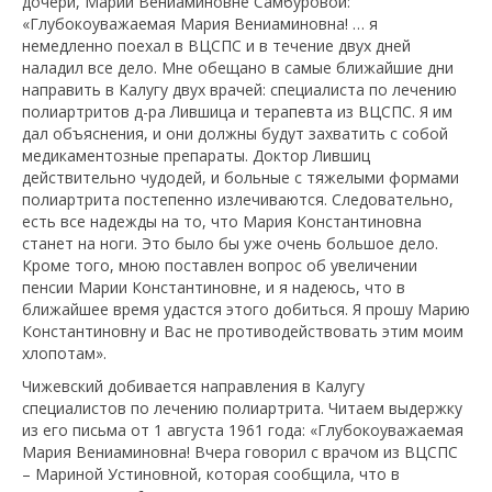
дочери, Марии Вениаминовне Самбуровой:
«Глубокоуважаемая Мария Вениаминовна! … я
немедленно поехал в ВЦСПС и в течение двух дней
наладил все дело. Мне обещано в самые ближайшие дни
направить в Калугу двух врачей: специалиста по лечению
полиартритов д-ра Лившица и терапевта из ВЦСПС. Я им
дал объяснения, и они должны будут захватить с собой
медикаментозные препараты. Доктор Лившиц
действительно чудодей, и больные с тяжелыми формами
полиартрита постепенно излечиваются. Следовательно,
есть все надежды на то, что Мария Константиновна
станет на ноги. Это было бы уже очень большое дело.
Кроме того, мною поставлен вопрос об увеличении
пенсии Марии Константиновне, и я надеюсь, что в
ближайшее время удастся этого добиться. Я прошу Марию
Константиновну и Вас не противодействовать этим моим
хлопотам».
Чижевский добивается направления в Калугу
специалистов по лечению полиартрита. Читаем выдержку
из его письма от 1 августа 1961 года: «Глубокоуважаемая
Мария Вениаминовна! Вчера говорил с врачом из ВЦСПС
– Мариной Устиновной, которая сообщила, что в