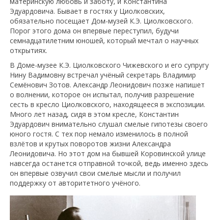
материнскую любовь и заботу, и Константина
Эдуардовича. Бывает в гостях у Циолковских,
обязательно посещает Дом-музей К.Э. Циолковского.
Порог этого дома он впервые переступил, будучи
семнадцатилетним юношей, который мечтал о научных
открытиях.
В Доме-музее К.Э. Циолковского Чижевского и его супругу
Нину Вадимовну встречал учёный секретарь Владимир
Семёнович Зотов. Александр Леонидович позже напишет
о волнении, которое он испытал, получив разрешение
сесть в кресло Циолковского, находящееся в экспозиции.
Много лет назад, сидя в этом кресле, Константин
Эдуардович внимательно слушал смелые гипотезы своего
юного гостя. С тех пор немало изменилось в полной
взлётов и крутых поворотов жизни Александра
Леонидовича. Но этот дом на бывшей Коровинской улице
навсегда останется отправной точкой, ведь именно здесь
он впервые озвучил свои смелые мысли и получил
поддержку от авторитетного учёного.