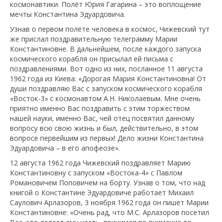
космонавтики. Полёт Юрия Гагарина – это воплощение
мечты Константина Эдуардовича.
Узнав о первом полёте человека в космос, Чижевский тут
же прислал поздравительную телеграмму Марии
Константиновне. В дальнейшем, после каждого запуска
космического корабля он присылал ей письма с
поздравлениями. Вот одно из них, посланное 11 августа
1962 года из Киева: «Дорогая Мария Константиновна! От
души поздравляю Вас с запуском космического корабля
«Восток-3» с космонавтом А.Н. Николаевым. Мне очень
приятно именно Вас поздравить с этим торжеством
нашей науки, именно Вас, чей отец посвятил данному
вопросу всю свою жизнь и был, действительно, в этом
вопросе первейшим из первых! Дело жизни Константина
Эдуардовича – в его апофеозе».
12 августа 1962 года Чижевский поздравляет Марию
Константиновну с запуском «Востока-4» с Павлом
Романовичем Поповичем на борту. Узнав о том, что над
книгой о Константине Эдуардовиче работает Михаил
Саулович Арлазоров, 3 ноября 1962 года он пишет Марии
Константиновне: «Очень рад, что М.С. Арлазоров посетил