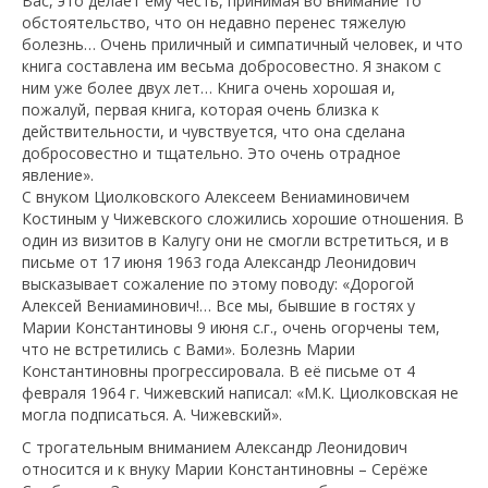
Вас, это делает ему честь, принимая во внимание то
обстоятельство, что он недавно перенес тяжелую
болезнь… Очень приличный и симпатичный человек, и что
книга составлена им весьма добросовестно. Я знаком с
ним уже более двух лет… Книга очень хорошая и,
пожалуй, первая книга, которая очень близка к
действительности, и чувствуется, что она сделана
добросовестно и тщательно. Это очень отрадное
явление».
С внуком Циолковского Алексеем Вениаминовичем
Костиным у Чижевского сложились хорошие отношения. В
один из визитов в Калугу они не смогли встретиться, и в
письме от 17 июня 1963 года Александр Леонидович
высказывает сожаление по этому поводу: «Дорогой
Алексей Вениаминович!… Все мы, бывшие в гостях у
Марии Константиновы 9 июня с.г., очень огорчены тем,
что не встретились с Вами». Болезнь Марии
Константиновны прогрессировала. В её письме от 4
февраля 1964 г. Чижевский написал: «М.К. Циолковская не
могла подписаться. А. Чижевский».
С трогательным вниманием Александр Леонидович
относится и к внуку Марии Константиновны – Серёже