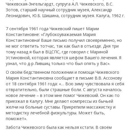
Чижевская-Энгельгардт, супруга А.Л. Чижевского, В.С.
Зотов, старший научный сотрудник музея, Александр
Леонидович, Ю.Б. Шишина, сотрудник музея. Калуга, 1962 г.
7 сентября 1961 года Чижевский пишет Марии
Константиновне: «Глубокоуважаемая Мария
Константиновна! Ваше письмо получил своевременно, но
не мог ответить тотчас, так как был в отъезде. Дня три
тому назад я был в ВЦСПС, где говорил с Мариной
Устиновной, которая является шефом Вашего лечения. Я
узнал, что д-р Лившиц только что был опять у Вас».
О своём бедственном положении и помощи Чижевского
Мария Константиновна сообщает в письме В.В. Ассонову
от 18 сентября 1961 года: «… Всю зиму чувствовала я себя
отвратительно, были страшные боли. С августа началось
новое лечение – в этом мне помог Чижевский. Он как-то
приезжал в Калугу. Мне делают компрессы из бычьей
желчи на больные суставы. Прикрепили массажистку и
методистку лечебной физкультуры. Может быть,
поможет».
Забота Чижевского была как нельзя кстати. В своём