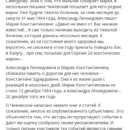
Самбурову. Зная о том, что мальчик собирает марки, в
нескольких письмах Чижевский посылает для него редкие
марки. Уже будучи тяжело больным, за семь месяцев до
смерти 31 мая 1964 года, Александр Леонидович пишет
Марии Константиновне: «Давно не имел от Вас никаких
известий… Я сам только начинаю выходить из тяжелой
болезни, которая длилась несколько месяцев. К
сожалению, из-за состояния моего здоровья мы,
вероятно, не сможем в этом году приехать повидать Вас
в Калугу… при сем, посылаю для Сережи 24 экзотических
марки»…
Александра Леонидовича и Марию Константиновну
сближала память о дорогом для них человеке –
Константине Эдуардовиче. Они и из жизни ушли с
разницей в несколько дней: Марии Константиновны не
стало 12 декабря 1964 года, а Александра Леонидовича –
20 декабря того же года.
О Чижевском написано немало книг и статей. К
сожалению, многое из опубликованного субъективно. Это
объясняется тем, что авторы интерпретируют события и
дают им оценку сообразно своим умозаключениям. И
только письма участников тех событий являются самыми