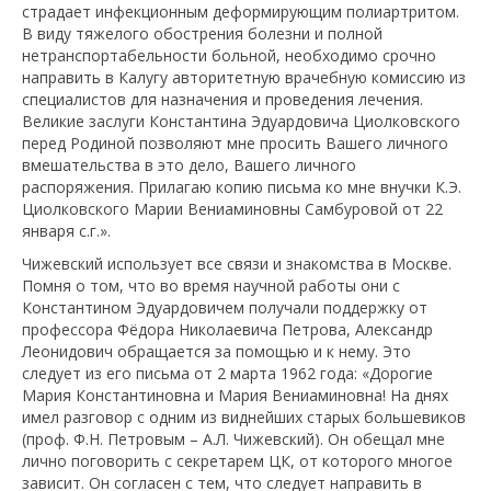
страдает инфекционным деформирующим полиартритом.
В виду тяжелого обострения болезни и полной
нетранспортабельности больной, необходимо срочно
направить в Калугу авторитетную врачебную комиссию из
специалистов для назначения и проведения лечения.
Великие заслуги Константина Эдуардовича Циолковского
перед Родиной позволяют мне просить Вашего личного
вмешательства в это дело, Вашего личного
распоряжения. Прилагаю копию письма ко мне внучки К.Э.
Циолковского Марии Вениаминовны Самбуровой от 22
января с.г.».
Чижевский использует все связи и знакомства в Москве.
Помня о том, что во время научной работы они с
Константином Эдуардовичем получали поддержку от
профессора Фёдора Николаевича Петрова, Александр
Леонидович обращается за помощью и к нему. Это
следует из его письма от 2 марта 1962 года: «Дорогие
Мария Константиновна и Мария Вениаминовна! На днях
имел разговор с одним из виднейших старых большевиков
(проф. Ф.Н. Петровым – А.Л. Чижевский). Он обещал мне
лично поговорить с секретарем ЦК, от которого многое
зависит. Он согласен с тем, что следует направить в