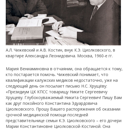
А.Л. Чижевский и А.В. Костин, внук К.Э. Циолковского, в
квартире Александра Леонидовича. Москва, 1960-е гг.
Мария Вениаминовна в отчаянии, она обращается к тому,
кто постарается помочь. Чижевский понимает, что
квалификации калужских медиков недостаточно, уже на
следующий день он посылает письмо Н.С. Хрущёву:
«Президиум ЦК КПСС товарищу Никите Сергеевичу
Хрущеву. Глубокоуважаемый Никита Сергеевич! Пишу Вам
как друг покойного Константина Эдуардовича
Циолковского. Прошу Вашего распоряжения об оказании
срочной медицинской помощи последней
представительнице семьи К.Э. Циолковского – его дочери
Марии Константиновне Циолковской-Костиной. Она