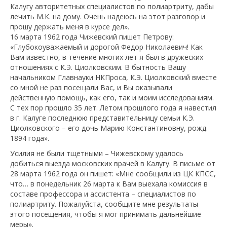
Калугу авторитетных специалистов по полиартриту, дабы
лечить М.К. на дому. Очень надеюсь на этот разговор и
прошу держать меня в курсе дел».
16 марта 1962 года Чижевский пишет Петрову:
«Глубокоуважаемый и дорогой Федор Николаевич! Как
Вам известно, в течение многих лет я был в дружеских
отношениях с К.Э. Циолковским. В бытность Вашу
начальником Главнауки НКПроса, К.Э. Циолковский вместе
со мной не раз посещали Вас, и Вы оказывали
действенную помощь, как его, так и моим исследованиям.
С тех пор прошло 35 лет. Летом прошлого года я навестил
в г. Калуге последнюю представительницу семьи К.Э.
Циолковского – его дочь Марию Константиновну, рожд.
1894 года».
Усилия не были тщетными – Чижевскому удалось
добиться выезда московских врачей в Калугу. В письме от
28 марта 1962 года он пишет: «Мне сообщили из ЦК КПСС,
что… в понедельник 26 марта к Вам выехала комиссия в
составе профессора и ассистента – специалистов по
полиартриту. Пожалуйста, сообщите мне результаты
этого посещения, чтобы я мог принимать дальнейшие
меры».