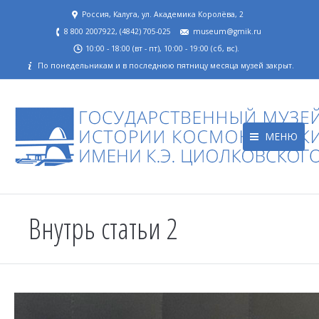
Россия, Калуга, ул. Академика Королёва, 2
8 800 2007922, (4842) 705-025
museum@gmik.ru
10:00 - 18:00 (вт - пт), 10:00 - 19:00 (сб, вс).
По понедельникам и в последнюю пятницу месяца музей закрыт.
МЕНЮ
Внутрь статьи 2