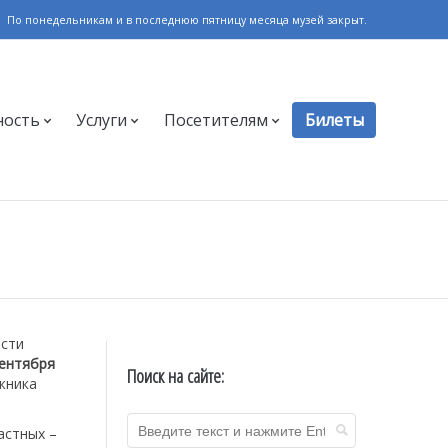
По понедельникам и в последнюю пятницу месяца музей закрыт.
ность
Услуги
Посетителям
Билеты
асти
сентября
Поиск на сайте:
жника
астных –