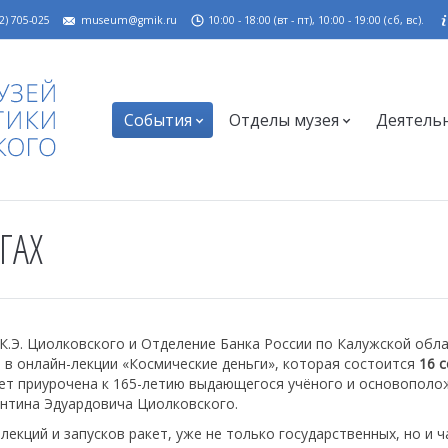
2) 705-025
museum@gmik.ru
10:00 - 18:00 (вт - пт), 10:00 - 19:00 (сб, вс).
События
Отделы музея
Деятель
ГАХ
К.Э. Циолковского и Отделение Банка России по Калужской обл
 в онлайн-лекции «Космические деньги», которая состоится
16 
удет приурочена к 165-летию выдающегося учёного и основополо
антина Эдуардовича Циолковского.
екций и запусков ракет, уже не только государственных, но и ч