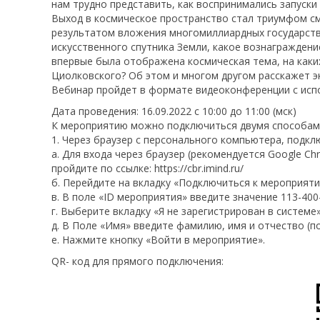
нам трудно представить, как воспринимались запуски 
Выход в космическое пространство стал триумфом с
результатом вложения многомиллиардных государствен
искусственного спутника Земли, какое вознаграждени
впервые была отображена космическая тема, на как
Циолковского? Об этом и многом другом расскажет э
Вебинар пройдет в формате видеоконференции с испо
Дата проведения: 16.09.2022 с 10:00 до 11:00 (мск)
К мероприятию можно подключиться двумя способам
1. Через браузер с персонального компьютера, подклю
а. Для входа через браузер (рекомендуется Google Ch
пройдите по ссылке: https://cbr.imind.ru/
б. Перейдите на вкладку «Подключиться к мероприяти
в. В поле «ID мероприятия» введите значение 113-40
г. Выберите вкладку «Я не зарегистрирован в системе»
д. В Поле «Имя» введите фамилию, имя и отчество (п
е. Нажмите кнопку «Войти в мероприятие».
QR- код для прямого подключения: