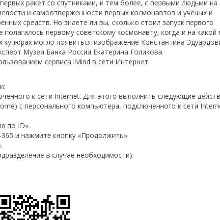
первых ракет со спутниками, и тем более, с первыми людьми на 
мелости и самоотверженности первых космонавтов и учёных и
ных средств. Но знаете ли вы, сколько стоил запуск первого
е полагалось первому советскому космонавту, когда и на какой
их купюрах могло появиться изображение Константина Эдуардов
ксперт Музея Банка России Екатерина Голикова.
льзованием сервиса iMind в сети Интернет.
и:
ченного к сети Internet. Для этого выполнить следующие действ
rome) с персонального компьютера, подключенного к сети Intern
ю по ID».
0-365 и нажмите кнопку «Продолжить».
.
одразделение в случае необходимости).