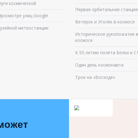
луги космической
Первая орбитальная станция
Просмотре улиц Google
Ветерок и Уголёк в космосе
узейной метеостанции
Историческое рукопожатие 
космосе
К 55-летию полёта Белки и С
Один день космонавта
Трое на «Восходе»
 может