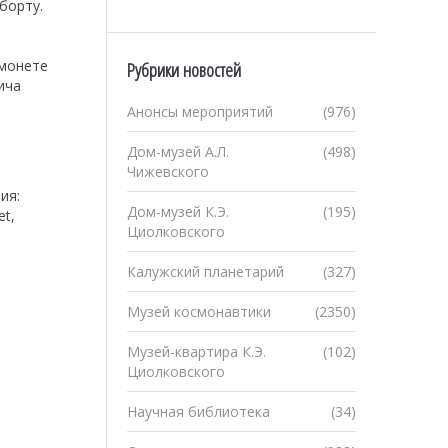
борту.
 монете
Рубрики новостей
ича
Анонсы мероприятий
(976)
Дом-музей А.Л.
(498)
Чижевского
ия:
Дом-музей К.Э.
(195)
et,
Циолковского
Калужский планетарий
(327)
Музей космонавтики
(2350)
Музей-квартира К.Э.
(102)
Циолковского
Научная библиотека
(34)