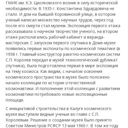
ГМИК им. К.Э. Циолковского возник в силу исторической
необходимости. В 1935 г. Константина Эдуардовича не
стало. И дом на бывшей Коровинской улице, в котором
ученый написал множество научных трудов, через год
после его смерти стал музеем. Экспозиция первого этажа
рассказывала о научном творчестве ученого, на втором
этаже располагались рабочий кабинет и веранда-
мастерская. С запуском первого спутника в Доме-музее
появились первые экспонаты по космической тематике (в
1958 г. Главный конструктор ракетно-космических систем
С.П. Королев передал в музей технологический дубликат
спутника), была подготовлена первая в мире экспозиция
на тему космоса. Как видим, с началом освоения
космического пространства в музее было положено
начало коллекции по истории отечественной
космонавтики. И пополнение этой коллекции с развитием
космонавтики потребовало новые экспозиционные
площади.
С инициативой строительства в Калуге космического
музея выступили видные ученые во главе с С.П.
Королевым. Решение о создании музея было принято
Советом Министров РСФСР 13 мая 1960 г. В том же году