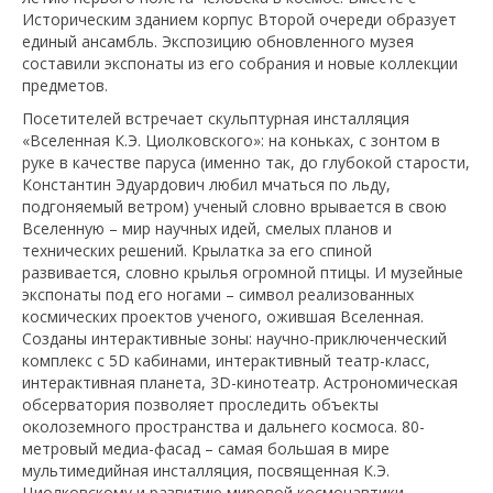
Историческим зданием корпус Второй очереди образует
единый ансамбль. Экспозицию обновленного музея
составили экспонаты из его собрания и новые коллекции
предметов.
Посетителей встречает скульптурная инсталляция
«Вселенная К.Э. Циолковского»: на коньках, с зонтом в
руке в качестве паруса (именно так, до глубокой старости,
Константин Эдуардович любил мчаться по льду,
подгоняемый ветром) ученый словно врывается в свою
Вселенную – мир научных идей, смелых планов и
технических решений. Крылатка за его спиной
развивается, словно крылья огромной птицы. И музейные
экспонаты под его ногами – символ реализованных
космических проектов ученого, ожившая Вселенная.
Созданы интерактивные зоны: научно-приключенческий
комплекс с 5D кабинами, интерактивный театр-класс,
интерактивная планета, 3D-кинотеатр. Астрономическая
обсерватория позволяет проследить объекты
околоземного пространства и дальнего космоса. 80-
метровый медиа-фасад – самая большая в мире
мультимедийная инсталляция, посвященная К.Э.
Циолковскому и развитию мировой космонавтики.