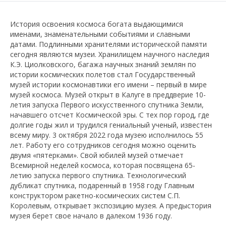
История освоения космоса богата выдающимися
именами, знаменательными событиями и славными
датами. Подлинными хранителями исторической памяти
сегодня являются музеи. Хранилищем научного наследия
К.Э. Циолковского, багажа научных знаний землян по
истории космических полетов стал Государственный
музей истории космонавтики его имени – первый в мире
музей космоса. Музей открыт в Калуге в преддверие 10-
летия запуска Первого искусственного спутника Земли,
начавшего отсчет Космической эры. С тех пор город, где
долгие годы жил и трудился гениальный ученый, известен
всему миру. 3 октября 2022 года музею исполнилось 55
лет. Работу его сотрудников сегодня можно оценить
двумя «пятерками». Свой юбилей музей отмечает
Всемирной неделей космоса, которая посвящена 65-
летию запуска первого спутника. Технологический
дубликат спутника, подаренный в 1958 году Главным
конструктором ракетно-космических систем С.П.
Королевым, открывает экспозицию музея. А предыстория
музея берет свое начало в далеком 1936 году.