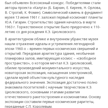
был объявлен Всесоюзный конкурс. Победителями стали
авторы проекта «Калуга» (Б. Бархин, Е. Киреев, Н. Орлова,
В. Строгий, К. Фомин). Символический камень в фундамент
музея 13 июня 1961 г. заложил первый космонавт планеты
Ю.А. Гагарин. Строительство здания началось в марте
1963 г. Торжественное открытие было приурочено к 110-
летию со дня рождения К.Э. Циолковского.
В архитектурном облике и внутреннем убранстве музея
нашли отражение идеалы и устремления легендарной
эпохи 1960-х – времен первых космических свершений и
открытий. Передовая архитектура здания, необычная
планировка залов, имитирующая космос – «свободное
пространство», о котором мечтал К.Э. Циолковский,
обилие произведений монументального искусства,
новаторская экспозиция, насыщенная электроникой,
сделали музей объектом культурного наследия
федерального значения. Экспозиция достаточно полно
знакомила посетителей с научным творчеством К.Э.
Циолковского, основными этапами развития
отечественного ракетостроения и космонавтики. Основу
экспозиции составили первые космические раритеты,
переданные С.П. Королевым.