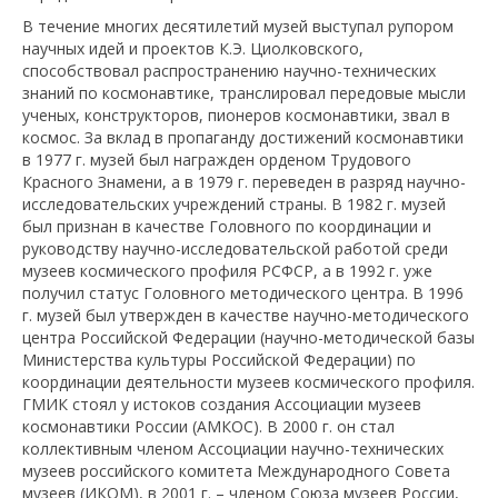
В течение многих десятилетий музей выступал рупором
научных идей и проектов К.Э. Циолковского,
способствовал распространению научно-технических
знаний по космонавтике, транслировал передовые мысли
ученых, конструкторов, пионеров космонавтики, звал в
космос. За вклад в пропаганду достижений космонавтики
в 1977 г. музей был награжден орденом Трудового
Красного Знамени, а в 1979 г. переведен в разряд научно-
исследовательских учреждений страны. В 1982 г. музей
был признан в качестве Головного по координации и
руководству научно-исследовательской работой среди
музеев космического профиля РСФСР, а в 1992 г. уже
получил статус Головного методического центра. В 1996
г. музей был утвержден в качестве научно-методического
центра Российской Федерации (научно-методической базы
Министерства культуры Российской Федерации) по
координации деятельности музеев космического профиля.
ГМИК стоял у истоков создания Ассоциации музеев
космонавтики России (АМКОС). В 2000 г. он стал
коллективным членом Ассоциации научно-технических
музеев российского комитета Международного Совета
музеев (ИКОМ), в 2001 г. – членом Союза музеев России,