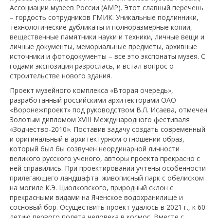
Ассоциации музеев России (АМР). Этот славный перечень
– гордость сотрудников ГМИК. Уникальные подлинники,
технологические дубликаты и полноразмерные копии,
вещественные памятники науки и техники, личные вещи и
личные документы, мемориальные предметы, архивные
источники и фотодокументы – все это экспонаты музея. С
годами экспозиция разрослась, и встал вопрос о
строительстве нового здания.
Проект музейного комплекса «Вторая очередь»,
разработанный российскими архитекторами ОАО
«Воронежпроект» под руководством В.Л. Исаева, отмечен
Золотым дипломом ХVIII Международного фестиваля
«Зодчество-2010». Поставив задачу создать современный
и оригинальный в архитектурном отношении образ,
который был бы созвучен неординарной личности
великого русского ученого, авторы проекта прекрасно с
ней справились. При проектировании учтены особенности
прилегающего ландшафта: живописный парк с обелиском
на могиле К.Э. Циолковского, природный склон с
прекрасными видами на Яченское водохранилище и
сосновый бор. Осуществить проект удалось в 2021 г., к 60-
летию первого полета человека в космос. Вместе с