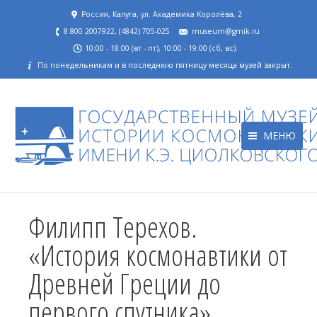
Россия, Калуга, ул. Академика Королёва, 2
8 800 2007922, (4842) 705-025
museum@gmik.ru
10:00 - 18:00 (вт - пт), 10:00 - 19:00 (сб, вс).
По понедельникам и в последнюю пятницу месяца музей закрыт.
МЕНЮ
Филипп Терехов.
«История космонавтики от
Древней Греции до
первого спутника»