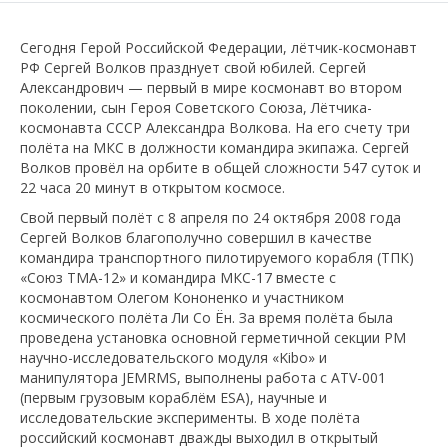
Сегодня Герой Российской Федерации, лётчик-космонавт
РФ Сергей Волков празднует свой юбилей. Сергей
Александрович — первый в мире космонавт во втором
поколении, сын Героя Советского Союза, Лётчика-
космонавта СССР Александра Волкова. На его счету три
полёта на МКС в должности командира экипажа. Сергей
Волков провёл на орбите в общей сложности 547 суток и
22 часа 20 минут в открытом космосе.
Свой первый полёт с 8 апреля по 24 октября 2008 года
Сергей Волков благополучно совершил в качестве
командира транспортного пилотируемого корабля (ТПК)
«Союз ТМА-12» и командира МКС-17 вместе с
космонавтом Олегом Кононенко и участником
космического полёта Ли Со Ён. За время полёта была
проведена установка основной герметичной секции РМ
научно-исследовательского модуля «Kibo» и
манипулятора JEMRMS, выполнены работа с ATV-001
(первым грузовым кораблём ESA), научные и
исследовательские эксперименты. В ходе полёта
российский космонавт дважды выходил в открытый