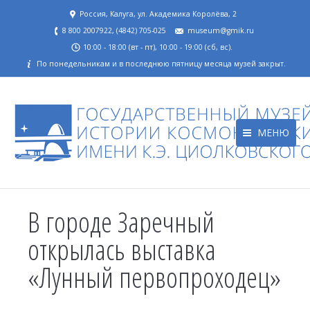
Россия, Калуга, ул. Академика Королёва, 2
8 800 2007922, (4842) 705-025
museum@gmik.ru
10:00 - 18:00 (вт - пт), 10:00 - 19:00 (сб, вс).
По понедельникам и в последнюю пятницу месяца музей закрыт.
МЕНЮ
В городе Заречный
открылась выставка
«Лунный первопроходец»