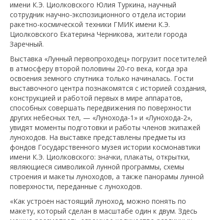
имени К.Э. Циолковского Юлия Туркина, научный
сотрудник научно-экспозиционного отдела истории
ракетно-космической техники ГМИК имени К.Э.
Циолковского Екатерина Черникова, жители города
Заречный.
Выставка «Лунный первопроходец» погрузит посетителей
в атмосферу второй половины 20-го века, когда эра
освоения земного спутника только начиналась. Гости
выставочного центра познакомятся с историей создания,
конструкцией и работой первых в мире аппаратов,
способных совершать передвижения по поверхности
других небесных тел, — «Лунохода-1» и «Лунохода-2»,
увидят моменты подготовки и работы членов экипажей
луноходов. На выставке представлены предметы из
фондов Государственного музея истории космонавтики
имени К.Э. Циолковского: значки, плакаты, открытки,
являющиеся символикой лунной программы, схемы
строения и макеты луноходов, а также панорамы лунной
поверхности, переданные с луноходов.
«Как устроен настоящий луноход, можно понять по
макету, который сделан в масштабе один к двум. Здесь