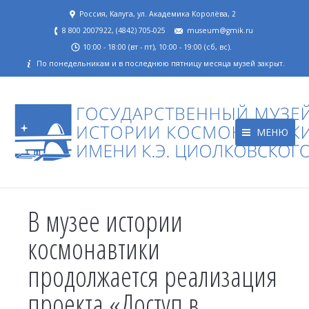
Россия, Калуга, ул. Академика Королёва, 2
8 800 2007922, (4842) 705-025
museum@gmik.ru
10:00 - 18:00 (вт - пт), 10:00 - 19:00 (сб, вс).
По понедельникам и в последнюю пятницу месяца музей закрыт.
МЕНЮ
В музее истории
космонавтики
продолжается реализация
проекта «Доступ в