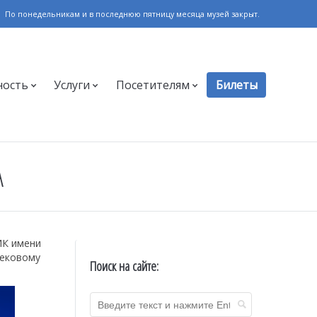
По понедельникам и в последнюю пятницу месяца музей закрыт.
ность
Услуги
Посетителям
Билеты
А
ИК имени
вековому
Поиск на сайте: