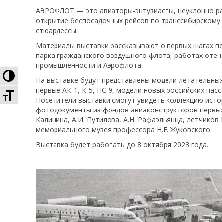
АЭРОФЛОТ — это авиаторы-энтузиасты, неуклонно рас
открытие беспосадочных рейсов по транссибирскому 
стюардессы.
Материалы выставки рассказывают о первых шагах по
парка гражданского воздушного флота, работах отеч
промышленности и Аэрофлота.
Высокая контрастность
На выставке будут представлены модели летательных
первые АК-1, К-5, ПС-9, модели новых российских пас
Увеличенный шрифт
Посетители выставки смогут увидеть коллекцию исто
фотодокументы из фондов авиаконструкторов первых 
Калинина, А.И. Путилова, А.Н. Рафаэльянца, летчиков 
мемориального музея профессора Н.Е. Жуковского.
Выставка будет работать до 8 октября 2023 года.