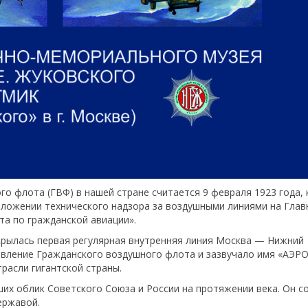
 флота (ГВФ) в нашей стране считается 9 февраля 1923 года, 
зложении технического надзора за воздушными линиями на Глав
та по гражданской авиации».
крылась первая регулярная внутренняя линия Москва — Нижний
равление Гражданского воздушного флота и зазвучало имя «АЭР
расли гигантской страны.
х облик Советского Союза и России на протяжении века. Он с
ержавой.