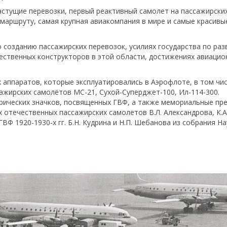
тущие перевозки, первый реактивный самолет на пассажирских
маршруту, самая крупная авиакомпания в мире и самые красивы
 созданию пассажирских перевозок, усилиях государства по ра
ественных конструкторов в этой области, достижениях авиацио
 аппаратов, которые эксплуатировались в Аэрофлоте, в том чи
сажирских самолётов МС-21, Сухой-Суперджет-100, Ил-114-300.
рических значков, посвященных ГВФ, а также мемориальные пр
отечественных пассажирских самолетов В.Л. Александрова, К.А
ГВФ 1920-1930-х гг. Б.Н. Кудрина и Н.П. Шебанова из собрания Н