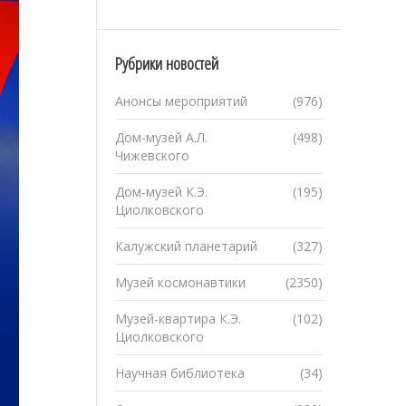
Рубрики новостей
Анонсы мероприятий
(976)
Дом-музей А.Л.
(498)
Чижевского
Дом-музей К.Э.
(195)
Циолковского
Калужский планетарий
(327)
Музей космонавтики
(2350)
Музей-квартира К.Э.
(102)
Циолковского
Научная библиотека
(34)