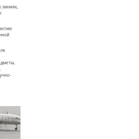
 линиях,
е
звитию
нной
сле
едметы,
.
аучно-