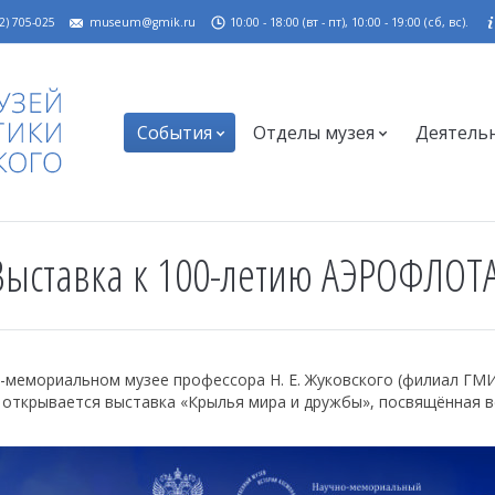
2) 705-025
museum@gmik.ru
10:00 - 18:00 (вт - пт), 10:00 - 19:00 (сб, вс).
События
Отделы музея
Деятель
ыставка к 100-летию АЭРОФЛОТ
-мемориальном музее профессора Н. Е. Жуковского (филиал ГМ
открывается выставка «Крылья мира и дружбы», посвящённая 