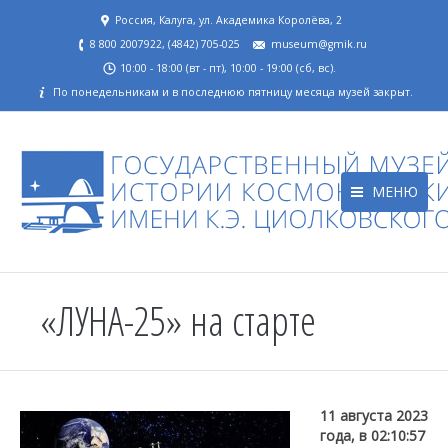
Россия, Калуга, ул. Академика Королёва, 2
8 800 2007922, (4842) 705-025
museum@gmik.ru
10:00 - 18:00 (вт - пт), 10:00 - 19:00 (сб, вс).
По понедельникам и в последнюю пятницу месяца музей закрыт.
МЕНЮ
«ЛУНА-25» на старте
11 августа 2023
года, в 02:10:57