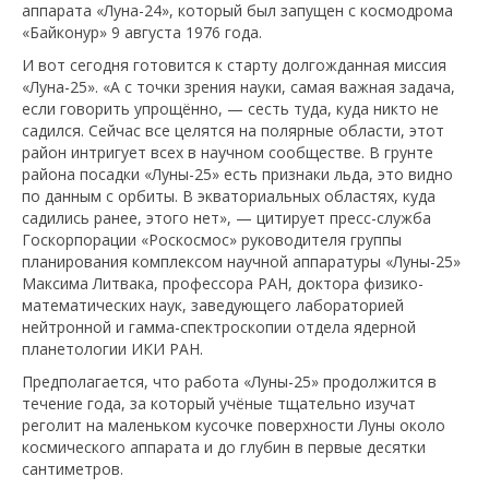
аппарата «Луна-24», который был запущен с космодрома
«Байконур» 9 августа 1976 года.
И вот сегодня готовится к старту долгожданная миссия
«Луна-25». «А с точки зрения науки, самая важная задача,
если говорить упрощённо, — сесть туда, куда никто не
садился. Сейчас все целятся на полярные области, этот
район интригует всех в научном сообществе. В грунте
района посадки «Луны-25» есть признаки льда, это видно
по данным с орбиты. В экваториальных областях, куда
садились ранее, этого нет», — цитирует пресс-служба
Госкорпорации «Роскосмос» руководителя группы
планирования комплексом научной аппаратуры «Луны-25»
Максима Литвака, профессора РАН, доктора физико-
математических наук, заведующего лабораторией
нейтронной и гамма-спектроскопии отдела ядерной
планетологии ИКИ РАН.
Предполагается, что работа «Луны-25» продолжится в
течение года, за который учёные тщательно изучат
реголит на маленьком кусочке поверхности Луны около
космического аппарата и до глубин в первые десятки
сантиметров.