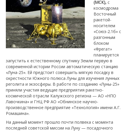
(МСК),
с
космодрома
Восточный
ракетой-
носителем
«Союз-2.1б» с
разгонным
блоком
«Фрегат»
планируется
запустить к естественному спутнику Земли первую в
современной истории России автоматическую станцию
«Луна-25». Ей предстоит совершить мягкую посадку в
окрестности Южного полюса Луны для изучения лунных
реголита и экзосферы. В работе по созданию «Луны-25»
приняли участия ведущие предприятия ракетно-
космической отрасли Калужского региона — АО «НПО
Лавочкина» и ГНЦ РФ АО «Обнинское научно-
производственное предприятие «Технология» имени А.Г.
Ромашина».
На данный момент прошло почти полвека с момента
последней советской миссии на Луну — посадочного