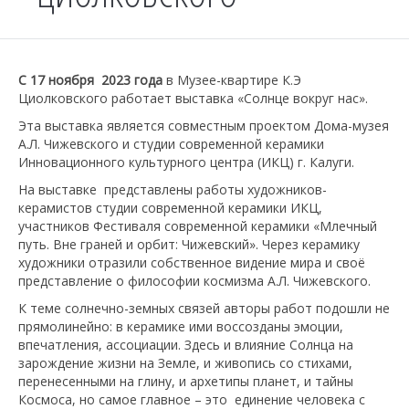
С 17 ноября 2023 года
в Музее-квартире К.Э
Циолковского работает выставка «Солнце вокруг нас».
Эта выставка является совместным проектом Дома-музея
А.Л. Чижевского и студии современной керамики
Инновационного культурного центра (ИКЦ) г. Калуги.
На выставке представлены работы художников-
керамистов студии современной керамики ИКЦ,
участников Фестиваля современной керамики «Млечный
путь. Вне граней и орбит: Чижевский». Через керамику
художники отразили собственное видение мира и своё
представление о философии космизма А.Л. Чижевского.
К теме солнечно-земных связей авторы работ подошли не
прямолинейно: в керамике ими воссозданы эмоции,
впечатления, ассоциации. Здесь и влияние Солнца на
зарождение жизни на Земле, и живопись со стихами,
перенесенными на глину, и архетипы планет, и тайны
Космоса, но самое главное – это единение человека с