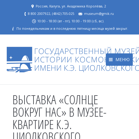
Россия, Калуга, ул. Академика Королёва, 2
8 800 2007922, (4842) 705-025
museum@gmik.ru
10:00 - 18:00 (вт - пт), 10:00 - 19:00 (сб, вс).
По понедельникам и в последнюю пятницу месяца музей закрыт.
МЕНЮ
ВЫСТАВКА «СОЛНЦЕ
ВОКРУГ НАС» В МУЗЕЕ-
КВАРТИРЕ К.Э.
ЦИОЛКОВСКОГО