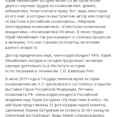
Юрий Михайлович Батурин является автором более
двухсот научных трудов по космонавтике, физике,
кибернетике, политологии и праву. Вот лишь некоторые
из его книг, в которых он выступил как автор или соавтор:
«Советские и российские космонавты», «Мировая
пилотируемая космонавтика», «Советская космическая
инициатива», «Космонавтика XXI века». В своих трудах
Юрий Михайлович так рассказывает о сложных процессах
и явлениях, что они становятся понятны читателям
разного возраста.
Доктор юридических наук, член-корреспондент РАН, Юрий
Михайлович Батурин и сегодня продолжает активную
научную деятельность в Институте истории
естествознания и техники им. С.И. Вавилова РАН.
В июле 2019 года в Государственном музее истории
космонавтики им. К.Э. Циолковского состоялось открытие
выставки Героя Российской Федерации, Лётчика-
космонавта РФ, члена-корреспондента Российской
академии наук Юрия Батурина «Путешествие в небо». На
ней были представлены 32 фотографии нашей планеты,
сделанные Юрием Батуриным из космоса 20 лет назад на
плёночный фотоаппарат. Виды Земли сопровождались