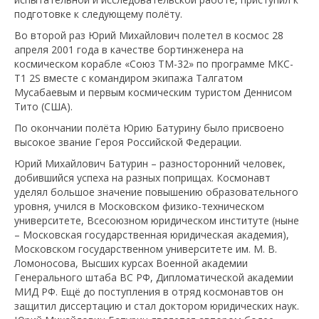
подготовке к следующему полёту.
Во второй раз Юрий Михайлович полетел в космос 28
апреля 2001 года в качестве бортинженера на
космическом корабле «Союз ТМ-32» по программе МКС-
Т1 2S вместе с командиром экипажа Талгатом
Мусабаевым и первым космическим туристом Деннисом
Тито (США).
По окончании полёта Юрию Батурину было присвоено
высокое звание Героя Российской Федерации.
Юрий Михайлович Батурин – разносторонний человек,
добившийся успеха на разных поприщах. Космонавт
уделял большое значение повышению образовательного
уровня, учился в Московском физико-техническом
университете, Всесоюзном юридическом институте (ныне
– Московская государственная юридическая академия),
Московском государственном университете им. М. В.
Ломоносова, Высших курсах Военной академии
Генерального штаба ВС РФ, Дипломатической академии
МИД РФ. Ещё до поступления в отряд космонавтов он
защитил диссертацию и стал доктором юридических наук.