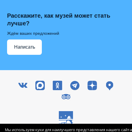
Расскажите, как музей может стать
лучше?
Ждём ваших предложений
Написать
Мы используем куки для наилучшего представления нашего сайта
Все права защищены © 2003-2026 ГМИК им. К.Э. Циолковского