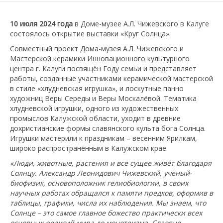
10 июля 2024 года
в Доме-музее А.Л. Чижевского в Калуге
состоялось открытие выставки «Круг Солнца».
Совместный проект Дома-музея А.Л. Чижевского и
Мастерской керамики Инновационного культурного
центра г. Калуги посвящён Году семьи и представляет
работы, созданные участниками керамической мастерской
в стиле «хлудневская игрушка», и лоскутные панно
художниц Веры Середы и Веры Москалёвой. Тематика
хлудневской игрушки, одного из художественных
промыслов Калужской области, уходит в древние
дохристианские формы славянского культа бога Солнца.
Игрушки мастерили к праздникам – весенним Ярилкам,
широко распространённым в Калужском крае.
«Люди, животные, растения и всё сущее живёт благодаря
Солнцу. Александр Леонидович Чижевский, учёный-
биофизик, основоположник гелиобиологии, в своих
научных работах обращался к памяти предков, оформив в
таблицы, графики, числа их наблюдения. Мы знаем, что
Солнце – это самое главное божество практически всех
основных религий мира до монотеизма. Славяне