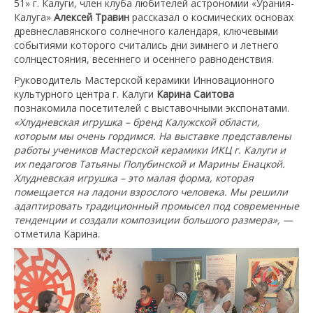
51» г. Калуги, член клуба любителей астрономии «Урания-
Калуга»
Алексей Травин
рассказал о космических основах
древнеславянского солнечного календаря, ключевыми
событиями которого считались дни зимнего и летнего
солнцестояния, весеннего и осеннего равноденствия.
Руководитель Мастерской керамики Инновационного
культурного центра г. Калуги
Карина Саитова
познакомила посетителей с выставочными экспонатами.
«Хлудневская игрушка – бренд Калужской области,
которым мы очень гордимся. На выставке представлены
работы учеников Мастерской керамики ИКЦ г. Калуги и
их педагогов Татьяны Полубинской и Марины Енацкой.
Хлудневская игрушка – это малая форма, которая
помещается на ладони взрослого человека. Мы решили
адаптировать традиционный промысел под современные
тенденции и создали композиции большого размера», —
отметила Карина.