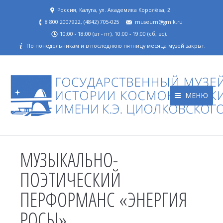
Россия, Калуга, ул. Академика Королёва, 2
8 800 2007922, (4842) 705-025
museum@gmik.ru
10:00 - 18:00 (вт - пт), 10:00 - 19:00 (сб, вс).
По понедельникам и в последнюю пятницу месяца музей закрыт.
МЕНЮ
МУЗЫКАЛЬНО-
ПОЭТИЧЕСКИЙ
ПЕРФОРМАНС «ЭНЕРГИЯ
РОСЫ»