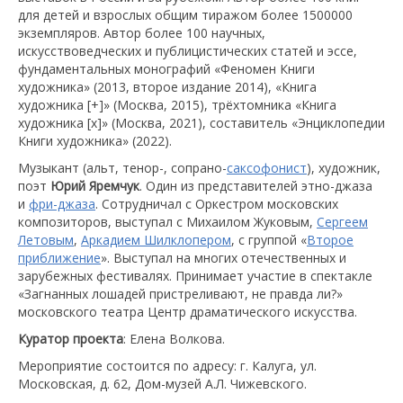
для детей и взрослых общим тиражом более 1500000
экземпляров. Автор более 100 научных,
искусствоведческих и публицистических статей и эссе,
фундаментальных монографий «Феномен Книги
художника» (2013, второе издание 2014), «Книга
художника [+]» (Москва, 2015), трёхтомника «Книга
художника [х]» (Москва, 2021), составитель «Энциклопедии
Книги художника» (2022).
Музыкант (альт, тенор-, сопрано-
саксофонист
), художник,
поэт
Юрий Яремчук
. Один из представителей этно-джаза
и
фри-джаза
. Сотрудничал с Оркестром московских
композиторов, выступал с Михаилом Жуковым,
Сергеем
Летовым
,
Аркадием Шилклопером
, с группой «
Второе
приближение
». Выступал на многих отечественных и
зарубежных фестивалях. Принимает участие в спектакле
«Загнанных лошадей пристреливают, не правда ли?»
московского театра Центр драматического искусства.
Куратор проекта
: Елена Волкова.
Мероприятие состоится по адресу: г. Калуга, ул.
Московская, д. 62, Дом-музей А.Л. Чижевского.