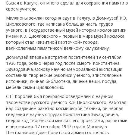
Бывая в Калуге, он много сделал для сохранения памяти о
своём учителе.
Миллионы землян сегодня едут в Калугу, в Дом-музей К.Э.
Циолковского, где написана большая часть трудов
учёного, в Государственный музей истории космонавтики
имени К.Э. Циолковского – первый в мире музей космоса,
который стал «визитной карточкой» города,
великолепным памятником великому калужанину.
Дом-музей впервые встретил посетителей 19 сентября
1936 года, ровно через год после смерти Константина
Эдуардовича. Основу научно-мемориальной экспозиции
составили творческие рукописи учёного, эпистолярные
источники, личная библиотека, личные вещи, посуда,
мебель семьи Циолковских.
С.П. Королёв был прекрасно осведомлён о научном
творчестве русского учёного К.Э. Циолковского. Работая
над созданием ракетно-космической техники, он черпал
сведения в научных трудах Константина Эдуардовича,
сверяя ход творческой мысли с его проектами, расчётами
и чертежами. 17 сентября 1947 года в Москве, в
Центральном Доме Советской армии состоялось