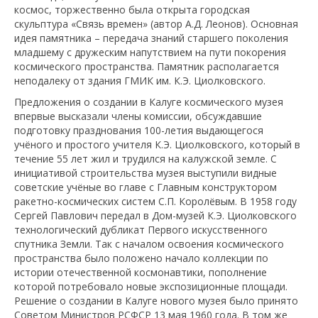
космос, торжественно была открыта городская
скульптура «Связь времен» (автор А.Д. Леонов). Основная
идея памятника – передача знаний старшего поколения
младшему с дружеским напутствием на пути покорения
космического пространства. Памятник располагается
неподалеку от здания ГМИК им. К.Э. Циолковского.
Предложения о создании в Калуге космического музея
впервые высказали члены комиссии, обсуждавшие
подготовку празднования 100-летия выдающегося
учёного и простого учителя К.Э. Циолковского, который в
течение 55 лет жил и трудился на калужской земле. С
инициативой строительства музея выступили видные
советские учёные во главе с Главным конструктором
ракетно-космических систем С.П. Королёвым. В 1958 году
Сергей Павлович передал в Дом-музей К.Э. Циолковского
технологический дубликат Первого искусственного
спутника Земли. Так с началом освоения космического
пространства было положено начало коллекции по
истории отечественной космонавтики, пополнение
которой потребовало новые экспозиционные площади.
Решение о создании в Калуге нового музея было принято
Советом Министров РСФСР 13 мая 1960 года. В том же