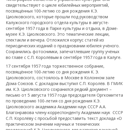
свидетельствуют о цикле юбилейных мероприятий,
посвящённых 100-летию со дня рождения К.Э.
Циолковского, которые прошли под руководством
Калужского городского отдела культуры в августе-
сентябре 1957 года в Парке культуры и отдыха, в Доме-
музее К.Э. Циолковского. Это тематические лекции,
спектакли и вечера. Отложился корпус статей из
периодических изданий о праздновании юбилея учёного.
Сохранились фотоснимки, запечатлевшие группу учёных
во главе с С.П. Королёвым в сентябре 1957 года в Калуге.
17 сентября 1957 года торжественное собрание,
посвящённое 100-летию со дня рождения К. Э.
Циолковского, состоялось в Москве в Колонном зале
Дома Союзов. С докладом выступил С.П. Королёв. В ГМИК
им. К.Э. Циолковского сохранился редкий документ –
письмо от 5 августа 1957 года председателя Оргкомитета
по проведению 100-летия со дня рождения К.Э.
Циолковского академика Академии наук СССР А.А.
Благонравова члену-корреспонденту Академии наук СССР
С.П. Королёву с просьбой предоставить текст доклада «О
практическом значении научных и технических
предложений К.Э. Циолковского для развития ракетной