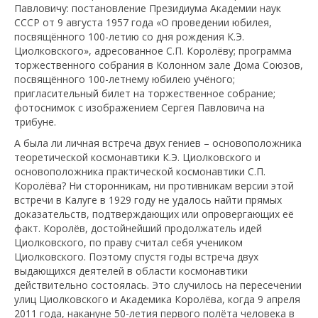
Павловичу: постановление Президиума Академии наук
СССР от 9 августа 1957 года «О проведении юбилея,
посвящённого 100-летию со дня рождения К.Э.
Циолковского», адресованное С.П. Королёву; программа
торжественного собрания в Колонном зале Дома Союзов,
посвящённого 100-летнему юбилею учёного;
пригласительный билет на торжественное собрание;
фотоснимок с изображением Сергея Павловича на
трибуне.
А была ли личная встреча двух гениев – основоположника
теоретической космонавтики К.Э. Циолковского и
основоположника практической космонавтики С.П.
Королёва? Ни сторонникам, ни противникам версии этой
встречи в Калуге в 1929 году не удалось найти прямых
доказательств, подтверждающих или опровергающих её
факт. Королёв, достойнейший продолжатель идей
Циолковского, по праву считал себя учеником
Циолковского. Поэтому спустя годы встреча двух
выдающихся деятелей в области космонавтики
действительно состоялась. Это случилось на пересечении
улиц Циолковского и Академика Королёва, когда 9 апреля
2011 года, накануне 50-летия первого полёта человека в