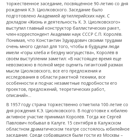
торжественное заседание, посвящённое 90-летию со дня
рождения К.Э. Циолковского. Заседание было
подготовлено Академией артиллерийских наук. С
докладом «Жизнь и деятельность К. Э. Циолковского»
выступил главный конструктор баллистических ракет,
член-корреспондент Академии наук СССР С.П. Королёв.
Понимая, что Константин Эдуардович своими трудами
очень много сделал для того, чтобы в будущем люди
имели «горы хлеба и бездну могущества», Королёв в
своём выступлении заметил: «В настоящее время еще
невозможно в полной мере оценить гигантский размах
мысли Циолковского, все его предложения и
исследования в области ракетной техники, все
особенности и подчас незаметные подробности его
проектов, предложений, теоретических работ,
описаний»…
В 1957 году страна торжественно отметила 100-летие со
дня рождения К.Э. Циолковского. В подготовке к юбилею
активное участие принимал Королёв. Тогда же Сергей
Павлович побывал в Калуге. 15 сентября в Калужском
областном драматическом театре состоялось юбилейное
заседание. Среди собравшихся были гости из Москвы –