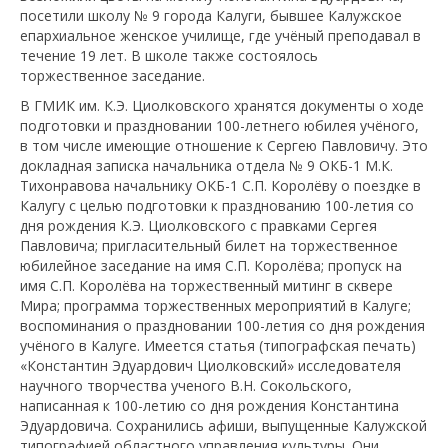
посетили школу № 9 города Калуги, бывшее Калужское
епархиальное женское училище, где учёный преподавал в
течение 19 лет. В школе также состоялось
торжественное заседание.
В ГМИК им. К.Э. Циолковского хранятся документы о ходе
подготовки и праздновании 100-летнего юбилея учёного,
в том числе имеющие отношение к Сергею Павловичу. Это
докладная записка начальника отдела № 9 ОКБ-1 М.К.
Тихонравова начальнику ОКБ-1 С.П. Королёву о поездке в
Калугу с целью подготовки к празднованию 100-летия со
дня рождения К.Э. Циолковского с правками Сергея
Павловича; пригласительный билет на торжественное
юбилейное заседание на имя С.П. Королёва; пропуск на
имя С.П. Королёва на торжественный митинг в сквере
Мира; программа торжественных мероприятий в Калуге;
воспоминания о праздновании 100-летия со дня рождения
учёного в Калуге. Имеется статья (типографская печать)
«Константин Эдуардович Циолковский» исследователя
научного творчества ученого В.Н. Сокольского,
написанная к 100-летию со дня рождения Константина
Эдуардовича. Сохранились афиши, выпущенные Калужской
типографией областного управления культуры. Они