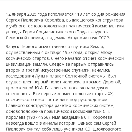
12 января 2025 года исполняется 118 лет со дня рождения
Сергея Павловича Королёва, выдающегося конструктора
и учёного, основоположника практической космонавтики,
дважды Героя Социалистического Труда, лауреата
Ленинской премии, академика Академии наук СССР.
Запуск Первого искусственного спутника Земли,
осуществлённый 4 октября 1957 года, открыл эпоху
космических стартов. С него начался отсчет космической
цивилизации землян. Следом за первым отправились
второй и третий искусственные спутники, начались
исследования Луны и планет Солнечной системы, был
осуществлен первый полет человека в космос. Дорогой,
проложенной Ю.А. Гагариным, последовали другие
космонавты. Все первые знаменательные старты ХХ,
космического века состоялись под руководством
Главного конструктора ракетно-космических систем,
основоположника практической космонавтики С.П.
Королёва (1907-1966). Имя академика С.П. Королёва
навсегда вошло в анналы истории. Однако сам Сергей
Павлович считал себя лишь учеником К.Э. Циолковского.