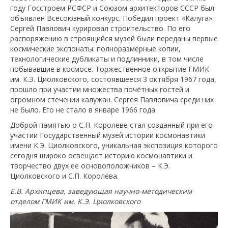
году Госстроем РСФСР и Союзом архитекторов СССР был
объявлен Всесоюзный конкурс. Победил проект «Калуга».
Сергей Павлович курировал строительство. По его
распоряжению в строящийся музей были переданы первые
космические экспонаты: полноразмерные копии,
технологические дубликаты и подлинники, в том числе
побывавшие в космосе. Торжественное открытие ГМИК
им. К.Э. Циолковского, состоявшееся 3 октября 1967 года,
прошло при участии множества почётных гостей и
огромном стечении калужан. Сергея Павловича среди них
не было. Его не стало в январе 1966 года.
Доброй памятью о С.П. Королёве стал созданный при его
участии Государственный музей истории космонавтики
имени К.Э. Циолковского, уникальная экспозиция которого
сегодня широко освещает историю космонавтики и
творчество двух ее основоположников – К.Э.
Циолковского и С.П. Королёва.
Е.В. Архипцева, заведующая научно-методическим
отделом
ГМИК им. К.Э. Циолковского