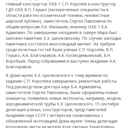
главный конструктор ОКБ-1 С.П. Королёв и конструктор
ГДЛ-ОКБ В.П. Глушко (засекреченные специалисты в
области ракетно-космической техники, неизвестные
широкой публике), заместитель Сергея Павловича по
общим вопросам Л.А. Малышев, инженер ОКБ-1 Б.А.
Адамович. По завершении заседания в сквере Мира был
заложен памятник К.Э. Циолковскому. По случаю закладки
памятника состоялся многолюдный митинг. На трибуне
среди почетных гостей были учёные С.П. Королёв, В.П.
Глушко, А.А. Благонравов, А.А. Космодемьянский, Б.Н.
Воробьёв. Перед собравшимися выступил академик А.А.
Благонравов.
В Доме-музее К.Э. Циолковского к тому времени по
заданию С.П. Королёва завершились ремонтные работы.
Под руководством доктора наук Б.А. Адамовича,
заместителя Сергея Павловича, были оформлены новые
планшеты, появились новые экспонаты, например, модель
аэродинамической трубы К.Э. Циолковского. 15 сентября
делегация учёных, конструкторов, представителей
Академии наук СССР с интересом ознакомилась с
обновлённой экспозицией Дома-музея. Члены делегации
возложили цветы на могилу Константина Эдуардовича,