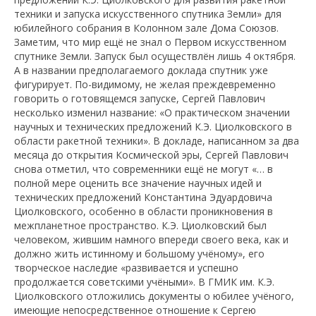
техники и запуска искусственного спутника Земли» для
юбилейного собрания в Колонном зале Дома Союзов.
Заметим, что мир ещё не знал о Первом искусственном
спутнике Земли. Запуск был осуществлён лишь 4 октября.
А в названии предполагаемого доклада спутник уже
фигурирует. По-видимому, не желая преждевременно
говорить о готовящемся запуске, Сергей Павлович
несколько изменил название: «О практическом значении
научных и технических предложений К.Э. Циолковского в
области ракетной техники». В докладе, написанном за два
месяца до открытия Космической эры, Сергей Павлович
снова отметил, что современники ещё не могут «… в
полной мере оценить все значение научных идей и
технических предложений Константина Эдуардовича
Циолковского, особенно в области проникновения в
межпланетное пространство. К.Э. Циолковский был
человеком, жившим намного впереди своего века, как и
должно жить истинному и большому учёному», его
творческое наследие «развивается и успешно
продолжается советскими учёными». В ГМИК им. К.Э.
Циолковского отложились документы о юбилее учёного,
имеющие непосредственное отношение к Сергею