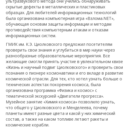
ультразвукового метода они учились обнаруживать
скрытые дефекты в металлических и пластиковых
образцах. Для любителей информационных технологий
была организована компьютерная игра «Взлома.NET»,
обучающая основам защиты информации и методам
противодействия компьютерным атакам и отказам
информационных систем.
ГМИК им. К.Э. Циолковского предложил посетителям
проверить свои знания и углубиться в мир науки через
разнообразные образовательные мероприятия. Все
желающие смогли принять участие в увлекательном квизе
«Жизнь и научный подвиг Циолковского» и проверить свои
познания о пионере космонавтики и его вкладе в развитие
космической отрасли. Для тех, кто хотел узнать больше о
технических аспектах покорения космоса, была
организована программа «Физика и космос» с
тематической экскурсией «Двигатели прогресса».
Музейное занятие «Химия космоса» позволило узнать,
что общего у Циолковского и Менделеева, почему
планеты имеют разные цвета и какой у них химический
состав, а также на каком топливе летают ракеты и
космические корабли.