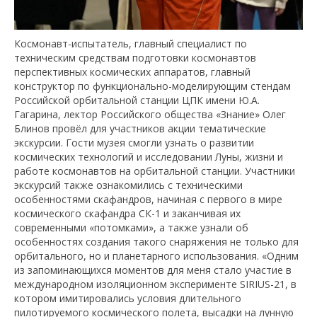
Космонавт-испытатель, главный специалист по
техническим средствам подготовки космонавтов
перспективных космических аппаратов, главный
конструктор по функционально-моделирующим стендам
Российской орбитальной станции ЦПК имени Ю.А.
Гагарина, лектор Российского общества «Знание» Олег
Блинов провёл для участников акции тематические
экскурсии. Гости музея смогли узнать о развитии
космических технологий и исследовании Луны, жизни и
работе космонавтов на орбитальной станции. Участники
экскурсий также ознакомились с техническими
особенностями скафандров, начиная с первого в мире
космического скафандра СК-1 и заканчивая их
современными «потомками», а также узнали об
особенностях создания такого снаряжения не только для
орбитального, но и планетарного использования. «Одним
из запоминающихся моментов для меня стало участие в
международном изоляционном эксперименте SIRIUS-21, в
котором имитировались условия длительного
пилотируемого космического полета, высадки на лунную