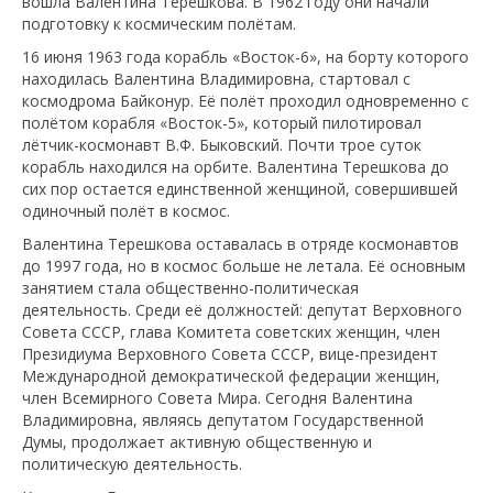
вошла Валентина Терешкова. В 1962 году они начали
подготовку к космическим полётам.
16 июня 1963 года корабль «Восток-6», на борту которого
находилась Валентина Владимировна, стартовал с
космодрома Байконур. Её полёт проходил одновременно с
полётом корабля «Восток-5», который пилотировал
лётчик-космонавт В.Ф. Быковский. Почти трое суток
корабль находился на орбите. Валентина Терешкова до
сих пор остается единственной женщиной, совершившей
одиночный полёт в космос.
Валентина Терешкова оставалась в отряде космонавтов
до 1997 года, но в космос больше не летала. Её основным
занятием стала общественно-политическая
деятельность. Среди её должностей: депутат Верховного
Совета СССР, глава Комитета советских женщин, член
Президиума Верховного Совета СССР, вице-президент
Международной демократической федерации женщин,
член Всемирного Совета Мира. Сегодня Валентина
Владимировна, являясь депутатом Государственной
Думы, продолжает активную общественную и
политическую деятельность.