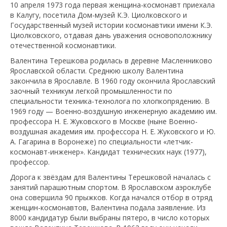
10 апреля 1973 года первая женщина-космонавт приехала
в Калугу, посетила Дом-музей К.Э. Циолковского и
Государственный музей истории космонавтики имени К.Э.
Циолковского, отдавая дань уважения основоположнику
отечественной космонавтики.
Валентина Терешкова родилась в деревне Масленниково
Ярославской области. Среднюю школу Валентина
закончила в Ярославле. В 1960 году окончила Ярославский
заочный техникум легкой промышленности по
специальности техника-технолога по хлопкопрядению. В
1969 году — Военно-воздушную инженерную академию им.
профессора Н. Е. Жуковского в Москве (ныне Военно-
воздушная академия им. профессора Н. Е. Жуковского и Ю.
А. Гагарина в Воронеже) по специальности «летчик-
космонавт-инженер». Кандидат технических наук (1977),
профессор.
Дорога к звёздам для Валентины Терешковой началась с
занятий парашютным спортом. В Ярославском аэроклубе
она совершила 90 прыжков. Когда начался отбор в отряд
женщин-космонавтов, Валентина подала заявление. Из
8000 кандидатур были выбраны пятеро, в число которых