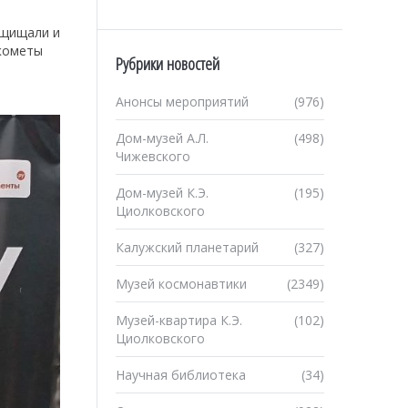
ащищали и
 кометы
Рубрики новостей
Анонсы мероприятий
(976)
Дом-музей А.Л.
(498)
Чижевского
Дом-музей К.Э.
(195)
Циолковского
Калужский планетарий
(327)
Музей космонавтики
(2349)
Музей-квартира К.Э.
(102)
Циолковского
Научная библиотека
(34)