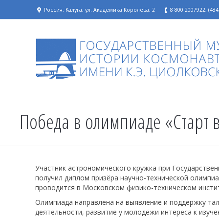
Россия, Калуга, ул. Академика Королёва, 2
8 800 2007922, (484
Победа в олимпиаде «Старт в
Участник астрономического кружка при Государствен
получил диплом призёра научно-технической олимпиад
проводится в Московском физико-техническом инсти
Олимпиада направлена на выявление и поддержку та
деятельности, развитие у молодёжи интереса к изуче