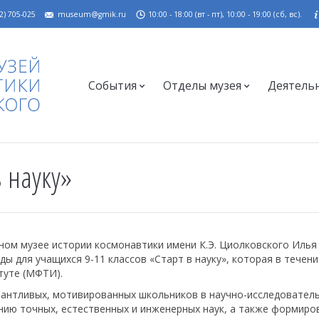
2) 705-025
museum@gmik.ru
10:00 - 18:00 (вт - пт), 10:00 - 19:00 (сб, вс).
События
Отделы музея
Деятель
 науку»
ном музее истории космонавтики имени К.Э. Циолковского Илья
ы для учащихся 9-11 классов «Старт в науку», которая в течени
туте (МФТИ).
лантливых, мотивированных школьников в научно-исследовател
нию точных, естественных и инженерных наук, а также формиро