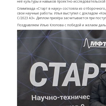
неё культуры и навыков проектно-исследовательской
Олимпиада «Старт в науку» состояла из отборочного,
свои научные работы. Илья выступил с докладом «К
C/2023 A3». Диплом призёра засчитывается при поступ
Поздравляем Илью Клопова с победой и желаем дальн