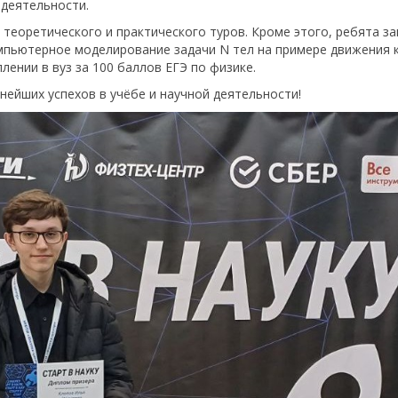
 деятельности.
 теоретического и практического туров. Кроме этого, ребята з
омпьютерное моделирование задачи N тел на примере движения
лении в вуз за 100 баллов ЕГЭ по физике.
ейших успехов в учёбе и научной деятельности!