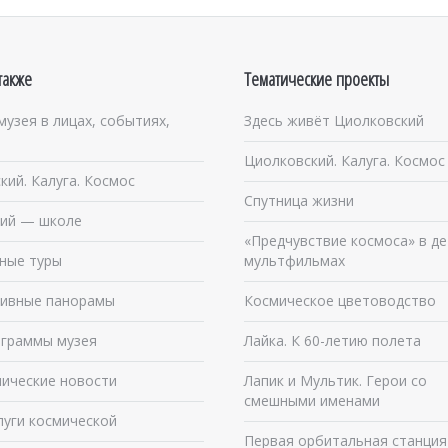
также
Тематические проекты
музея в лицах, событиях,
Здесь живёт Циолковский
Циолковский. Калуга. Космос
кий. Калуга. Космос
Спутница жизни
ий — школе
«Предчувствие космоса» в де
ные туры
мультфильмах
ивные панорамы
Космическое цветоводство
граммы музея
Лайка. К 60-летию полета
ические новости
Лапик и Мультик. Герои со
смешными именами
луги космической
Первая орбитальная станция