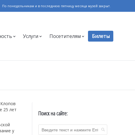
По понедельникам и в последнюю пятницу месяца музей закрыт.
ность
Услуги
Посетителям
Билеты
 Клопов
е 25 лет
Поиск на сайте:
ьской
вание у