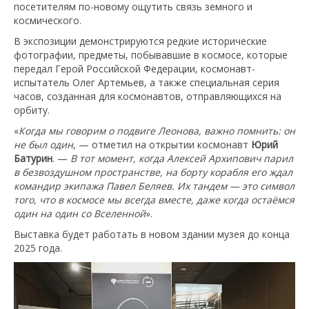
посетителям по-новому ощутить связь земного и
космического.
В экспозиции демонстрируются редкие исторические
фотографии, предметы, побывавшие в космосе, которые
передал Герой Российской Федерации, космонавт-
испытатель Олег Артемьев, а также специальная серия
часов, созданная для космонавтов, отправляющихся на
орбиту.
«
Когда мы говорим о подвиге Леонова, важно помнить: он
не был один
, — отметил на открытии космонавт
Юрий
Батурин
. —
В тот момент, когда Алексей Архипович парил
в безвоздушном пространстве, на борту корабля его ждал
командир экипажа Павел Беляев. Их тандем — это символ
того, что в космосе мы всегда вместе, даже когда остаёмся
один на один со Вселенной
».
Выставка будет работать в новом здании музея до конца
2025 года.