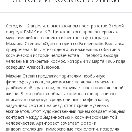
Сегодня, 12 апреля, в выставочном пространстве Второй
очереди ГМИК им. К.Э. Циолковского прошёл вернисаж
мультимедийного проекта известного фотографа
Михаила Стенина «Один на один со Вселенной». Выставка
приурочена к 60-летию одного из важнейших событий в
космической истории человечества — первого выхода
человека в открытый космос, который 18 марта 1965 года
совершил Алексей Леонов.
Михаил Стенин
предлагает зрителям необычную
философскую концепцию: космос не является чем-то
далёким и абстрактным, он окружает нас в повседневной
жизни. В его работах образы космонавтов органично
вписаны в городскую среду: они пьют кофе в кафе,
задумчиво смотрят на реку, стоят среди музейных
экспонатов. Этот художественный приём создаёт мощный
контраст между обыденностью и космической мечтой
человечества. Арт-проект сочетает фото- и
видеоинсталляции, иммерсивные технологии, позволяя