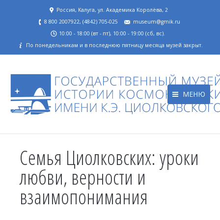
Россия, Калуга, ул. Академика Королёва, 2
8 800 2007922, (4842) 705-025
museum@gmik.ru
10:00 - 18:00 (вт - пт), 10:00 - 19:00 (сб, вс).
По понедельникам и в последнюю пятницу месяца музей закрыт.
МЕНЮ
Семья Циолковских: уроки
любви, верности и
взаимопонимания