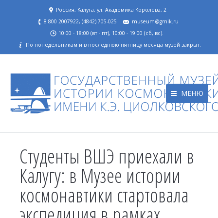
Россия, Калуга, ул. Академика Королёва, 2
8 800 2007922, (4842) 705-025
museum@gmik.ru
10:00 - 18:00 (вт - пт), 10:00 - 19:00 (сб, вс).
По понедельникам и в последнюю пятницу месяца музей закрыт.
МЕНЮ
Студенты ВШЭ приехали в
Калугу: в Музее истории
космонавтики стартовала
экспедиция в рамках