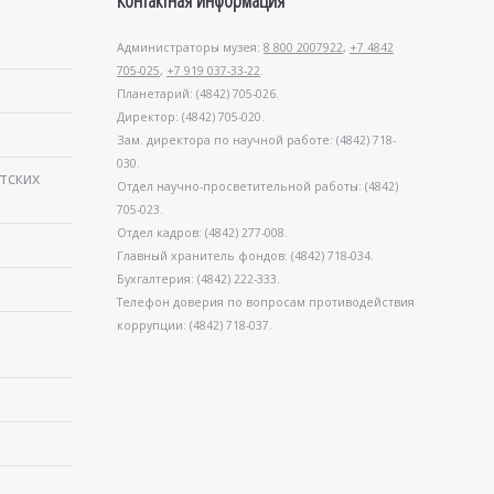
Контактная информация
Администраторы музея:
8 800 2007922
,
+7 4842
705-025
,
+7 919 037-33-22
.
Планетарий: (4842) 705-026.
Директор: (4842) 705-020.
Зам. директора по научной работе: (4842) 718-
030.
тских
Отдел научно-просветительной работы: (4842)
705-023.
Отдел кадров: (4842) 277-008.
Главный хранитель фондов: (4842) 718-034.
Бухгалтерия: (4842) 222-333.
Телефон доверия по вопросам противодействия
коррупции: (4842) 718-037.
в