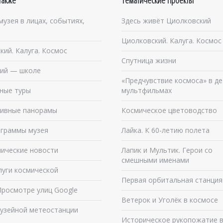
также
Тематические проекты
музея в лицах, событиях,
Здесь живёт Циолковский
Циолковский. Калуга. Космос
кий. Калуга. Космос
Спутница жизни
ий — школе
«Предчувствие космоса» в де
ные туры
мультфильмах
ивные панорамы
Космическое цветоводство
граммы музея
Лайка. К 60-летию полета
ические новости
Лапик и Мультик. Герои со
смешными именами
луги космической
Первая орбитальная станция
Просмотре улиц Google
Ветерок и Уголёк в космосе
узейной метеостанции
Историческое рукопожатие 