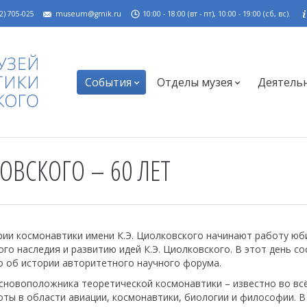
2) 705-025
museum@gmik.ru
10:00 - 18:00 (вт - пт), 10:00 - 19:00 (сб, вс).
События
Отделы музея
Деятель
ОВСКОГО – 60 ЛЕТ
рии космонавтики имени К.Э. Циолковского начинают работу ю
го наследия и развитию идей К.Э. Циолковского. В этот день с
о об истории авторитетного научного форума.
основоположника теоретической космонавтики – известно во вс
оты в области авиации, космонавтики, биологии и философии. В