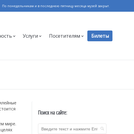
По понедельникам и в последнюю пятницу месяца музей закрыт.
ность
Услуги
Посетителям
Билеты
билейные
остоится
Поиск на сайте:
ём мире.
 целях