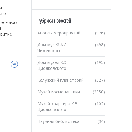
и
ого.
Рубрики новостей
лётчиках-
е
Анонсы мероприятий
(976)
звитие
Дом-музей А.Л.
(498)
Чижевского
Дом-музей К.Э.
(195)
ВКонтакте
Циолковского
Калужский планетарий
(327)
Музей космонавтики
(2350)
Музей-квартира К.Э.
(102)
Циолковского
Научная библиотека
(34)