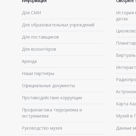
Информация
Смотрите 
Для СМИ
История 
датах
Для образовательных учреждений
Циолковс
Для поставщиков
Планетар
Для волонтёров
Виртуаль
Аренда
Интеракт
Наши партнёры
Радиопро
Официальные документы
Астроном
Противодействие коррупции
Карта Ка
Профилактика терроризма и
экстремизма
Музей в 
Руководство музея
Данные м