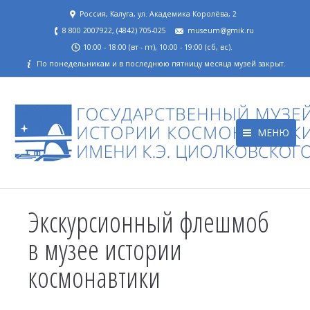
Россия, Калуга, ул. Академика Королёва, 2
8 800 2007922, (4842) 705-025
museum@gmik.ru
10:00 - 18:00 (вт - пт), 10:00 - 19:00 (сб, вс).
По понедельникам и в последнюю пятницу месяца музей закрыт.
МЕНЮ
Экскурсионный флешмоб
в музее истории
космонавтики