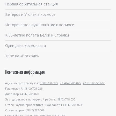
Первая орбитальная станция
Ветерок и Уголёк в космосе
Историческое рукопожатие в космосе
К 55-летию полёта Белки и Стрелки
Один день космонавта
Трое на «Восходе»
Контактная информация
Администраторы музея:
8 800 2007922
,
+7 4842 705-025
,
+7 919 037-33-22
.
Планетарий: (4842) 705-026.
Директор: (4842) 705-020.
Зам. директора по научной работе: (4842) 718-030.
Отдел научно-просветительной работы: (4842) 705-023.
Отдел кадров: (4842) 277-008.
Главный хранитель фондов: (4842) 718-034.