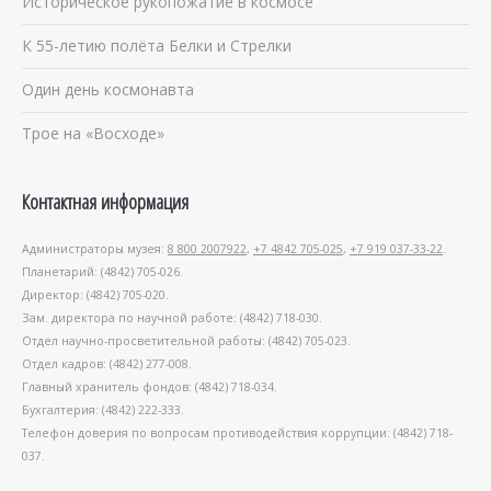
Историческое рукопожатие в космосе
К 55-летию полёта Белки и Стрелки
Один день космонавта
Трое на «Восходе»
Контактная информация
Администраторы музея:
8 800 2007922
,
+7 4842 705-025
,
+7 919 037-33-22
.
Планетарий: (4842) 705-026.
Директор: (4842) 705-020.
Зам. директора по научной работе: (4842) 718-030.
Отдел научно-просветительной работы: (4842) 705-023.
Отдел кадров: (4842) 277-008.
Главный хранитель фондов: (4842) 718-034.
Бухгалтерия: (4842) 222-333.
Телефон доверия по вопросам противодействия коррупции: (4842) 718-
037.