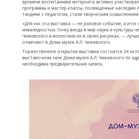
времени воспитанники интерната активно участвовал
программы и мастер-классы, посвященные наследию А
тандеме с педагогом, стали творческим осмыслением
«Для нас эта выставка — не разовое событие, а итог
инвалидностью точку входа в мир науки и культуры ч
Чижевского и воплотили их в своих рисунках, — луч
отмечают в Доме-музее А.Л. Чижевского.
Торжественное открытие выставки состоится 24 октяб
выставочном зале Дома-музея А.Л. Чижевского по адре
необходима предварительная запись.