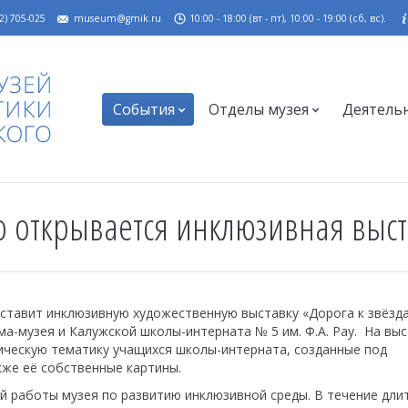
2) 705-025
museum@gmik.ru
10:00 - 18:00 (вт - пт), 10:00 - 19:00 (сб, вс).
События
Отделы музея
Деятель
о открывается инклюзивная выст
дставит инклюзивную художественную выставку «Дорога к звёзд
а-музея и Калужской школы-интерната № 5 им. Ф.А. Рау. На вы
ическую тематику учащихся школы-интерната, созданные под
же её собственные картины.
й работы музея по развитию инклюзивной среды. В течение дли