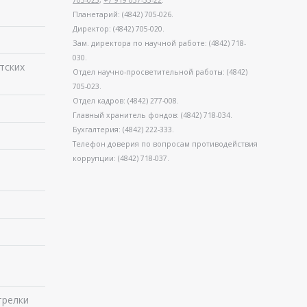
705-025
,
+7 919 037-33-22
.
Планетарий: (4842) 705-026.
Директор: (4842) 705-020.
Зам. директора по научной работе: (4842) 718-
030.
тских
Отдел научно-просветительной работы: (4842)
705-023.
Отдел кадров: (4842) 277-008.
Главный хранитель фондов: (4842) 718-034.
Бухгалтерия: (4842) 222-333.
Телефон доверия по вопросам противодействия
коррупции: (4842) 718-037.
в
трелки