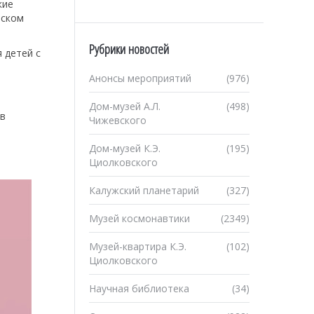
кие
еском
Рубрики новостей
 детей с
Анонсы мероприятий
(976)
—
Дом-музей А.Л.
(498)
 в
Чижевского
Дом-музей К.Э.
(195)
Циолковского
Калужский планетарий
(327)
Музей космонавтики
(2349)
Музей-квартира К.Э.
(102)
Циолковского
Научная библиотека
(34)