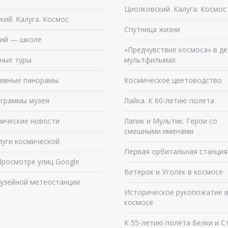
Циолковский. Калуга. Космос
кий. Калуга. Космос
Спутница жизни
ий — школе
«Предчувствие космоса» в де
ные туры
мультфильмах
ивные панорамы
Космическое цветоводство
граммы музея
Лайка. К 60-летию полета
ические новости
Лапик и Мультик. Герои со
смешными именами
луги космической
Первая орбитальная станция
Просмотре улиц Google
Ветерок и Уголёк в космосе
узейной метеостанции
Историческое рукопожатие 
космосе
К 55-летию полёта Белки и С