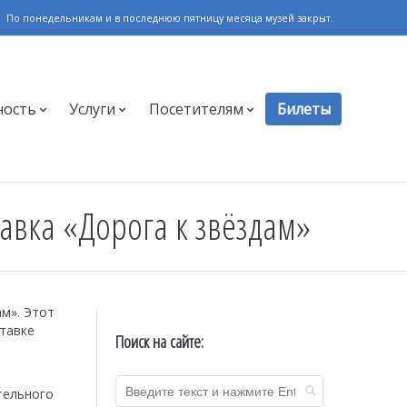
По понедельникам и в последнюю пятницу месяца музей закрыт.
ность
Услуги
Посетителям
Билеты
авка «Дорога к звёздам»
ам». Этот
ставке
Поиск на сайте:
тельного