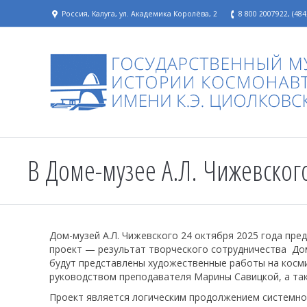
Россия, Калуга, ул. Академика Королёва, 2
8 800 2007922, (484
В Доме-музее А.Л. Чижевског
Дом-музей А.Л. Чижевского 24 октября 2025 года пре
проект — результат творческого сотрудничества Дом
будут представлены художественные работы на косм
руководством преподавателя Марины Савицкой, а так
Проект является логическим продолжением системно