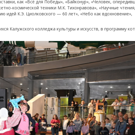
ыставки, как «Всё для Победы», «Байконур», «Человек, опередив
кетно-космической техники М.К. Тихонравова», «Научные чтения
ю идей К.Э. Циолковского — 60 лет», «Небо как вдохновение»,
хся Калужского колледжа культуры и искусств, в программу ко