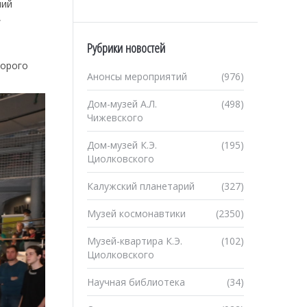
ший
,
Рубрики новостей
торого
Анонсы мероприятий
(976)
Дом-музей А.Л.
(498)
Чижевского
Дом-музей К.Э.
(195)
Циолковского
Калужский планетарий
(327)
Музей космонавтики
(2350)
Музей-квартира К.Э.
(102)
Циолковского
Научная библиотека
(34)