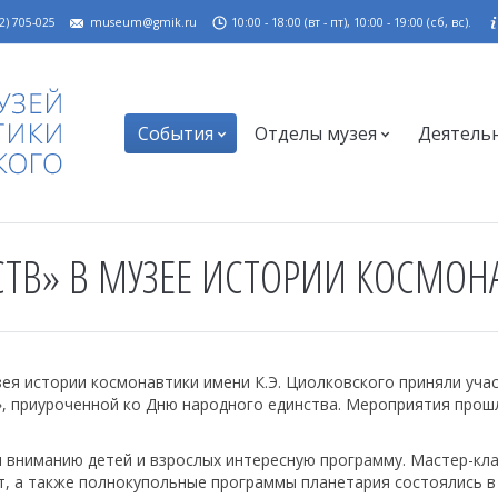
2) 705-025
museum@gmik.ru
10:00 - 18:00 (вт - пт), 10:00 - 19:00 (сб, вс).
События
Отделы музея
Деятель
СТВ» В МУЗЕЕ ИСТОРИИ КОСМОН
я истории космонавтики имени К.Э. Циолковского приняли учас
», приуроченной ко Дню народного единства. Мероприятия прош
л вниманию детей и взрослых интересную программу. Мастер-кла
рт, а также полнокупольные программы планетария состоялись 