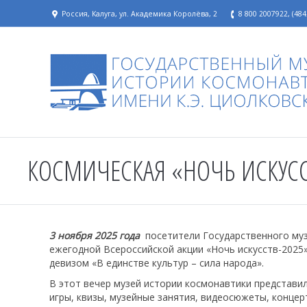
Россия, Калуга, ул. Академика Королёва, 2
8 800 2007922, (484
КОСМИЧЕСКАЯ «НОЧЬ ИСКУС
3 ноября 2025 года
посетители Государственного музе
ежегодной Всероссийской акции «Ночь искусств-2025
девизом «В единстве культур – сила народа».
В этот вечер музей истории космонавтики представи
игры, квизы, музейные занятия, видеосюжеты, конце