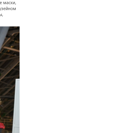
е маски,
музейном
ы,