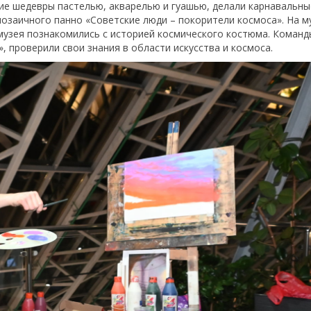
ие шедевры пастелью, акварелью и гуашью, делали карнавальны
мозаичного панно «Советские люди – покорители космоса». На 
узея познакомились с историей космического костюма. Команд
», проверили свои знания в области искусства и космоса.