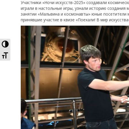
Участники «Ночи искусств-2025» создавали космическ
играли в настольные игры, узнали историю создания 
занятии «Мальвина и космонавты» юные посетители м
принявшие участие в квизе «Поехали! В мир искусства
Высокая контрастность
Увеличенный шрифт