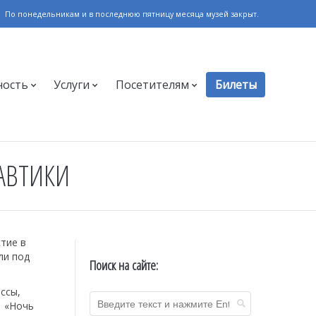
По понедельникам и в последнюю пятницу месяца музей закрыт.
ность
Услуги
Посетителям
Билеты
АВТИКИ
тие в
ли под
Поиск на сайте:
ссы,
в «Ночь