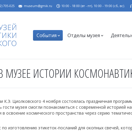
2) 705-025
museum@gmik.ru
10:00 - 18:00 (вт - пт), 10:00 - 19:00 (сб, вс).
События
Отделы музея
Деятель
 В МУЗЕЕ ИСТОРИИ КОСМОНАВТИ
и К.Э. Циолковского 4 ноября состоялась праздничная программ
нь гости музея смогли познакомиться с современной историей н
 в освоение космического пространства через серию тематиче
с по изготовлению этикеток-посланий для окопных свечей, кото