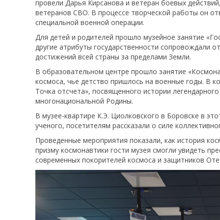
провели Дарья Кирсанова и ветеран боевых действи
ветеранов СВО. В процессе творческой работы он от
специальной военной операции.
Для детей и родителей прошло музейное занятие «Гос
другие атрибуты государственности сопровождали от
достижений всей страны за пределами Земли.
В образовательном центре прошло занятие «Космона
космоса, чье детство пришлось на военные годы. В 
Точка отсчета», посвященного истории легендарного
многонациональной Родины.
В музее-квартире К.Э. Циолковского в Боровске в эт
ученого, посетителям рассказали о силе коллективно
Проведенные мероприятия показали, как история кос
призму космонавтики гости музея смогли увидеть пр
современных покорителей космоса и защитников Оте