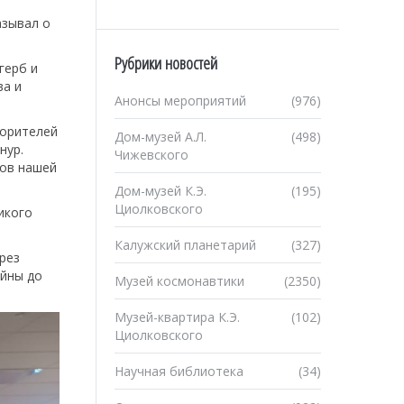
азывал о
Рубрики новостей
герб и
ва и
Анонсы мероприятий
(976)
корителей
Дом-музей А.Л.
(498)
нур.
Чижевского
ков нашей
Дом-музей К.Э.
(195)
Циолковского
икого
Калужский планетарий
(327)
рез
ойны до
Музей космонавтики
(2350)
Музей-квартира К.Э.
(102)
Циолковского
Научная библиотека
(34)