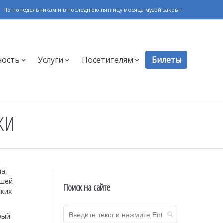
По понедельникам и в последнюю пятницу месяца музей закрыт.
ность
Услуги
Посетителям
Билеты
КИ
а,
ашей
Поиск на сайте:
ских
рый