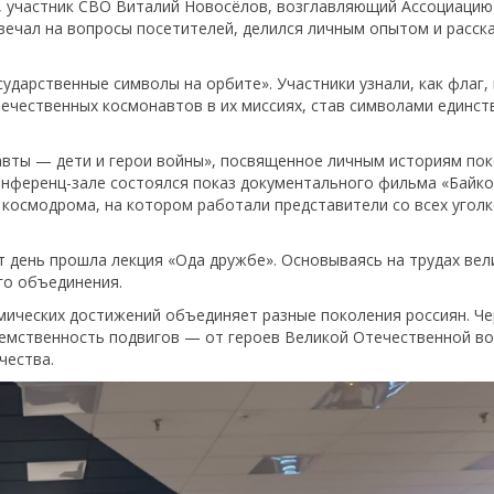
й, участник СВО Виталий Новосёлов, возглавляющий Ассоциацию
вечал на вопросы посетителей, делился личным опытом и расск
ударственные символы на орбите». Участники узнали, как флаг, 
ечественных космонавтов в их миссиях, став символами единст
вты — дети и герои войны», посвященное личным историям по
конференц-зале состоялся показ документального фильма «Байко
 космодрома, на котором работали представители со всех угол
от день прошла лекция «Ода дружбе». Основываясь на трудах вел
го объединения.
мических достижений объединяет разные поколения россиян. Че
еемственность подвигов — от героев Великой Отечественной в
чества.