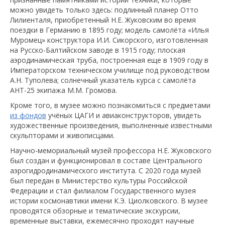
можно увидеть только здесь: подлинный планер Отто
Лилиенталя, приобретенный Н.Е. Жуковским во время
поездки в Германию в 1895 году; модель самолёта «Илья
Муромец» конструктора И.И. Сикорского, изготовленная
на Русско-Балтийском заводе в 1915 году; плоская
аэродинамическая труба, построенная еще в 1909 году в
Императорском техническом училище под руководством
А.Н. Туполева; солнечный указатель курса с самолёта
АНТ-25 экипажа М.М. Громова.
Кроме того, в музее можно познакомиться с предметами
из фондов
учёных ЦАГИ и авиаконструкторов, увидеть
художественные произведения, выполненные известными
скульпторами и живописцами.
Научно-мемориальный музей профессора Н.Е. Жуковского
был создан и функционировал в составе Центрального
аэрогидродинамического института. С 2020 года музей
был передан в Министерство культуры Российской
Федерации и стал филиалом Государственного музея
истории космонавтики имени К.Э. Циолковского. В музее
проводятся обзорные и тематические экскурсии,
временные выставки, ежемесячно проходят научные