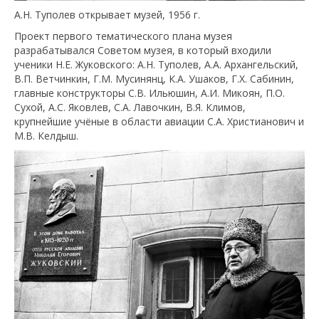
А.Н. Туполев открывает музей, 1956 г.
Проект первого тематического плана музея
разрабатывался Советом музея, в который входили
ученики Н.Е. Жуковского: А.Н. Туполев, А.А. Архангельский,
В.П. Ветчинкин, Г.М. Мусинянц, К.А. Ушаков, Г.Х. Сабинин,
главные конструкторы С.В. Ильюшин, А.И. Микоян, П.О.
Сухой, А.С. Яковлев, С.А. Лавочкин, В.Я. Климов,
крупнейшие учёные в области авиации С.А. Христианович и
М.В. Келдыш.