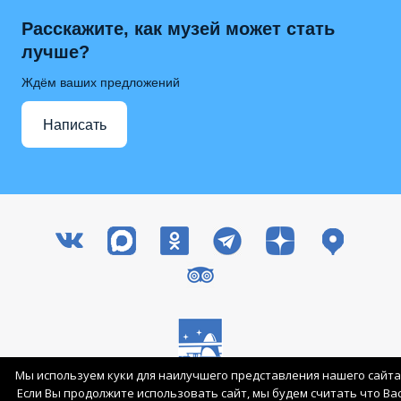
Расскажите, как музей может стать
лучше?
Ждём ваших предложений
Написать
Мы используем куки для наилучшего представления нашего сайта
Все права защищены © 2003-2026 ГМИК им. К.Э. Циолковского
Если Вы продолжите использовать сайт, мы будем считать что Ва
Вход для сотрудников
Карта сайта