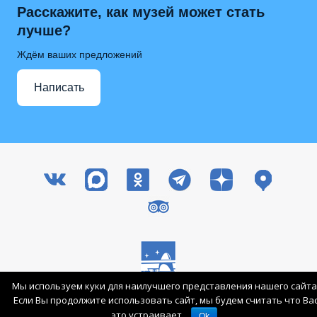
Расскажите, как музей может стать
лучше?
Ждём ваших предложений
Написать
Мы используем куки для наилучшего представления нашего сайта
Все права защищены © 2003-2026 ГМИК им. К.Э. Циолковского
Если Вы продолжите использовать сайт, мы будем считать что Ва
Вход для сотрудников
Карта сайта
это устраивает.
Ok