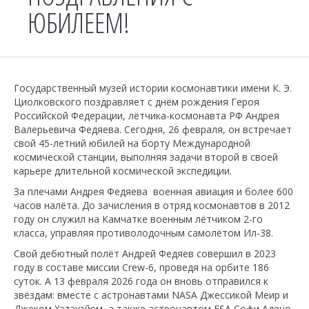
ЮБИЛЕЕМ!
Государственный музей истории космонавтики имени К. Э.
Циолковского поздравляет с днём рождения Героя
Российской Федерации, лётчика-космонавта РФ Андрея
Валерьевича Федяева. Сегодня, 26 февраля, он встречает
свой 45-летний юбилей на борту Международной
космической станции, выполняя задачи второй в своей
карьере длительной космической экспедиции.
За плечами Андрея Федяева военная авиация и более 600
часов налёта. До зачисления в отряд космонавтов в 2012
году он служил на Камчатке военным лётчиком 2-го
класса, управляя противолодочным самолётом Ил-38.
Свой дебютный полёт Андрей Федяев совершил в 2023
году в составе миссии Crew-6, проведя на орбите 186
суток. А 13 февраля 2026 года он вновь отправился к
звёздам: вместе с астронавтами NASA Джессикой Меир и
Джеком Хэтэуэйем, а также астронавтом ESA Софи Адено