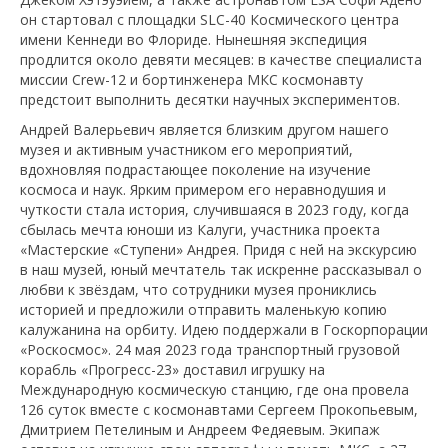
он стартовал с площадки SLC-40 Космического центра
имени Кеннеди во Флориде. Нынешняя экспедиция
продлится около девяти месяцев: в качестве специалиста
миссии Crew-12 и бортинженера МКС космонавту
предстоит выполнить десятки научных экспериментов.
Андрей Валерьевич является близким другом нашего
музея и активным участником его мероприятий,
вдохновляя подрастающее поколение на изучение
космоса и наук. Ярким примером его неравнодушия и
чуткости стала история, случившаяся в 2023 году, когда
сбылась мечта юноши из Калуги, участника проекта
«Мастерские «Ступени» Андрея. Придя с ней на экскурсию
в наш музей, юный мечтатель так искренне рассказывал о
любви к звёздам, что сотрудники музея прониклись
историей и предложили отправить маленькую копию
калужанина на орбиту. Идею поддержали в Госкорпорации
«Роскосмос». 24 мая 2023 года транспортный грузовой
корабль «Прогресс-23» доставил игрушку на
Международную космическую станцию, где она провела
126 суток вместе с космонавтами Сергеем Прокопьевым,
Дмитрием Петелиным и Андреем Федяевым. Экипаж