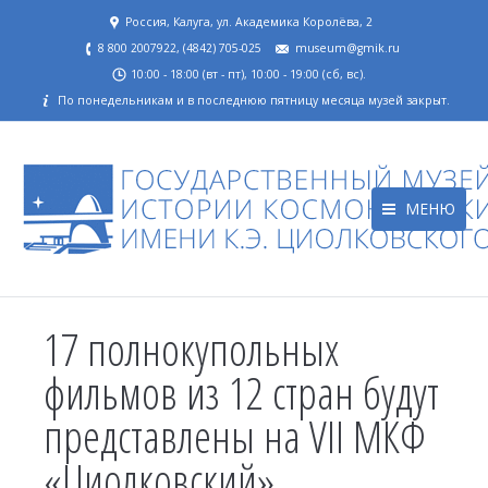
Россия, Калуга, ул. Академика Королёва, 2
8 800 2007922, (4842) 705-025
museum@gmik.ru
10:00 - 18:00 (вт - пт), 10:00 - 19:00 (сб, вс).
По понедельникам и в последнюю пятницу месяца музей закрыт.
МЕНЮ
17 полнокупольных
фильмов из 12 стран будут
представлены на VII МКФ
«Циолковский»