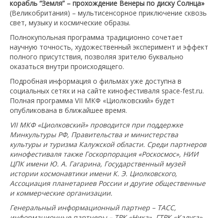
корабль “Земля” – прохождение Венеры по диску Солнца»
(Великобритания) – мультисенсорное приключение сквозь
свет, музыку и космические образы.
Полнокупольная программа традиционно сочетает
научную точность, художественный эксперимент и эффект
полного присутствия, позволяя зрителю буквально
оказаться внутри происходящего.
Подробная информация о фильмах уже доступна в
социальных сетях и на сайте кинофестиваля space-fest.ru.
Полная программа VII МКФ «Циолковский» будет
опубликована в ближайшее время.
VII
МКФ «Циолковский» проводится при поддержке
Минкультуры РФ, Правительства и министерства
культуры и туризма Калужской области. Среди партнеров
кинофестиваля также Госкорпорация «Роскосмос», НИИ
ЦПК имени Ю. А. Гагарина, Государственный музей
истории космонавтики имени К. Э. Циолковского,
Ассоциация планетариев России и другие общественные
и коммерческие организации.
Генеральный информационный партнер – ТАСС,
информационные партнеры – ТРК «Ника», ГТРК «Калуга»,