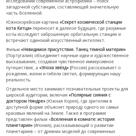
исследований современной астрофизики – поиск
загадочной субстанции, составляющей значительную
часть Вселенной.
Южнокорейская картина
«Секрет космической станции
кота Китца»
переносит в далекое будущее, где разумные
коты исследуют заброшенную орбитальную станцию и
встречают одинокий искусственный интеллект.
Фильм
«Невидимое присутствие. Танец темной материи»
(Португалия) объединяет научные идеи и художественное
высказывание, создавая чувственное иммерсивное
путешествие, а
«Эпоха звёзд» (
Россия) рассказывает о
рождении, жизни и гибели светил, формирующих нашу
реальность.
Отдельное место занимают познавательные проекты для
широкой аудитории, включая
«Полярные сияния с
доктором Няндре»
(Южная Корея), где зрителям в
доступной форме объяснят природу одного из самых
красивых явлений на Земле. Также в программе
представлен фильм «
Вселенная в комнате: история
планетария»
(Япония), рассказывающий о развитии
планетариев – от древних моделей до современных