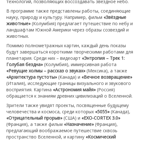
технологий, позволяющих воссоздавать звездное небо.
В программе также представлены работы, соединяющие
науку, природу и культуру. Например, фильм
«Звёздные
животные»
(Колумбия) предлагает путешествие по небу и
ландшафтам Южной Америки через образы созвездий и
животных.
Помимо полнометражных картин, каждый день показы
будут завершаться короткими творческими работами для
планетария. Среди них – видеоарт
«Энтропия – Трек 1:
Голубая бездна»
(Колумбия), иммерсивная работа
«Ревущие холмы – рассказ о звуках»
(Мексика), а также
«Архитектура пустоты»
(Канада) и
«Вечное возвращение»
(Италия), исследующие границы визуального и звукового
восприятия. Картина
«Астрономия майя»
(Россия)
обращается к знаниям древних цивилизаций о Вселенной.
Зрители также увидят проекты, посвященные будущему
человечества и космоса, среди которых
«
5055
»
(Канада),
«
Отрицательный прорыв
»
(США) и
«
EXO-CORTEX 3.0
»
(Франция), а также фильм
«
Назначение
»
(Франция),
предлагающий воображаемое путешествие сквозь
пространство Вселенной, и картину
«Космический