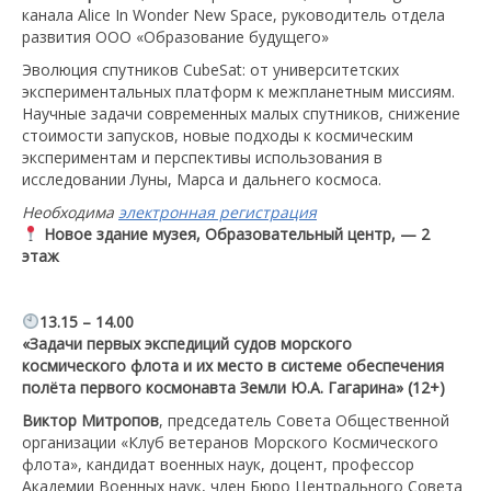
канала Alice In Wonder New Space, руководитель отдела
развития ООО «Образование будущего»
Эволюция спутников CubeSat: от университетских
экспериментальных платформ к межпланетным миссиям.
Научные задачи современных малых спутников, снижение
стоимости запусков, новые подходы к космическим
экспериментам и перспективы использования в
исследовании Луны, Марса и дальнего космоса.
Необходима
электронная регистрация
Новое здание музея, Образовательный центр, — 2
этаж
13.15 – 14.00
«Задачи первых экспедиций судов морского
космического флота и их место в системе обеспечения
полёта первого космонавта Земли Ю.А. Гагарина» (12+)
Виктор Митропов
, председатель Совета Общественной
организации «Клуб ветеранов Морского Космического
флота», кандидат военных наук, доцент, профессор
Академии Военных наук, член Бюро Центрального Совета