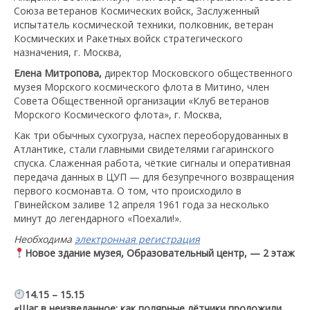
Союза ветеранов Космических войск, Заслуженный
испытатель космической техники, полковник, ветеран
Космических и Ракетных войск стратегического
назначения, г. Москва,
Елена Митропова,
директор Московского общественного
музея Морского космического флота в Митино, член
Совета Общественной организации «Клуб ветеранов
Морского Космического флота», г. Москва,
Как три обычных сухогруза, наспех переоборудованных в
Атлантике, стали главными свидетелями гагаринского
спуска. Слаженная работа, чёткие сигналы и оперативная
передача данных в ЦУП — для безупречного возвращения
первого космонавта. О том, что происходило в
Гвинейском заливе 12 апреля 1961 года за несколько
минут до легендарного «Поехали!».
Необходима
электронная регистрация
Новое здание музея, Образовательный центр, — 2 этаж
14.15 – 15.15
«Шаг в неизведанное: как полярные лётчики проложили