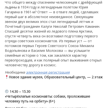
Что общего между спасением челюскинцев с дрейфующей
льдины в 1934 году и легендарным полётом Юрия
Гагарина в 1961-м? Ответ — в отваге людей, сделавших
первый шаг в абсолютное неизведанное. Связующим
звеном двух великих эпох стал легендарный лётчик и
Почётный гражданин Калуги Николай Петрович Каманин.
Спасший десятки жизней из ледового плена Арктики,
спустя четверть века он возглавил подготовку первого
отряда советских космонавтов. Из первых уст — от
потомков первых Героев Советского Союза Михаила
Водопьянова и Василия Молокова — вы услышите
семейные истории о том, как закалялся характер
первопроходцев, и как полярный опыт выживания открыл
человечеству дорогу в космос.
Необходима
электронная регистрация
Новое здание музея, Образовательный центр, — 2 этаж
14.30 – 15.30
«Четырёхлапые космонавты: собаки, проложившие
человеку путь на орбиту» (6+)