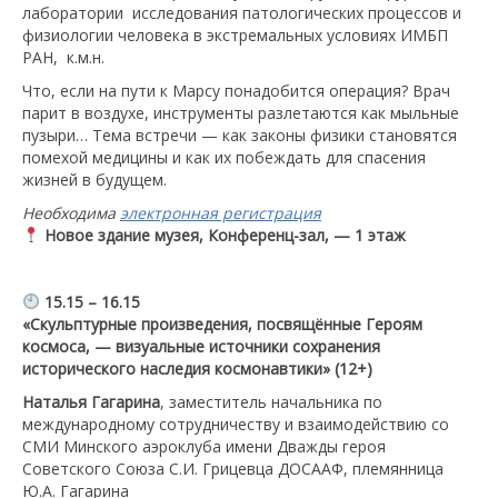
лаборатории исследования патологических процессов и
физиологии человека в экстремальных условиях ИМБП
РАН, к.м.н.
Что, если на пути к Марсу понадобится операция? Врач
парит в воздухе, инструменты разлетаются как мыльные
пузыри… Тема встречи — как законы физики становятся
помехой медицины и как их побеждать для спасения
жизней в будущем.
Необходима
электронная регистрация
Новое здание музея, Конференц-зал, — 1 этаж
15.15 – 16.15
«Скульптурные произведения, посвящённые Героям
космоса, — визуальные источники сохранения
исторического наследия космонавтики» (12+)
Наталья Гагарина
, заместитель начальника по
международному сотрудничеству и взаимодействию со
СМИ Минского аэроклуба имени Дважды героя
Советского Союза С.И. Грицевца ДОСААФ, племянница
Ю.А. Гагарина