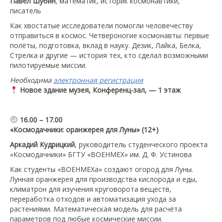
Павел Шубин
, математик, историк космонавтики,
писатель
Как хвостатые исследователи помогли человечеству
отправиться в космос. Четвероногие космонавты: первые
полёты, подготовка, вклад в науку. Дезик, Лайка, Белка,
Стрелка и другие — история тех, кто сделал возможными
пилотируемые миссии.
Необходима
электронная регистрация
Новое здание музея, Конференц-зал, — 1 этаж
16.00 – 17.00
«Космодачники: оранжерея для Луны» (12+)
Аркадий Кудрицкий
, руководитель студенческого проекта
«Космодачники» БГТУ «ВОЕНМЕХ» им. Д. Ф. Устинова
Как студенты «ВОЕНМЕХа» создают огород для Луны.
Лунная оранжерея для производства кислорода и еды,
климатрон для изучения круговорота веществ,
переработка отходов и автоматизация ухода за
растениями. Математическая модель для расчёта
параметров под любые космические миссии.