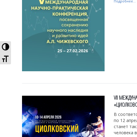
Подробнее...
Высокая контрастность
Увеличенный шрифт
VII МЕЖДУ
«ЦИОЛКОВСК
В соответс
по 12 апре
станет та
человека в