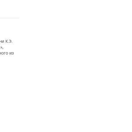
и К.Э.
»,
ного из