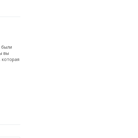
я были
ы вы
, которая