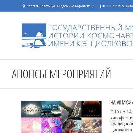
Россия, Калуга, ул. Академика Королёва, 2
8 800 2007922, (484
АНОНСЫ МЕРОПРИЯТИЙ
НА VII МК
С 10 по 14
кинофести
традиционн
Циолковск