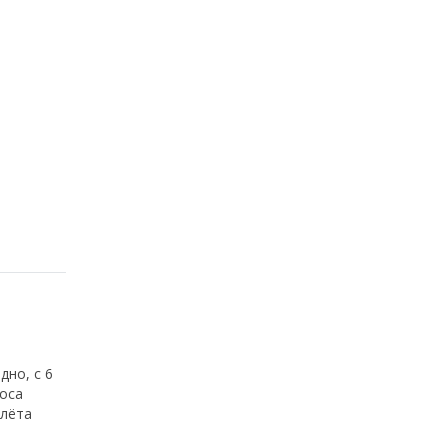
дно, с 6
моса
олёта