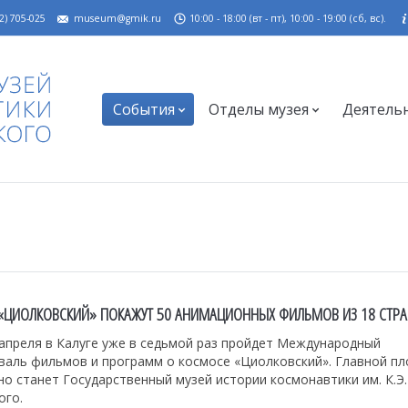
2) 705-025
museum@gmik.ru
10:00 - 18:00 (вт - пт), 10:00 - 19:00 (сб, вс).
События
Отделы музея
Деятель
Ф «ЦИОЛКОВСКИЙ» ПОКАЖУТ 50 АНИМАЦИОННЫХ ФИЛЬМОВ ИЗ 18 СТР
 апреля в Калуге уже в седьмой раз пройдет Международный
валь фильмов и программ о космосе «Циолковский». Главной п
о станет Государственный музей истории космонавтики им. К.Э.
ого.