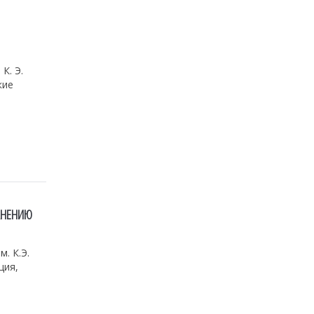
К. Э.
кие
АНЕНИЮ
. К.Э.
ция,