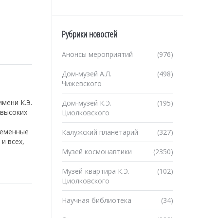
Рубрики новостей
Анонсы мероприятий
(976)
Дом-музей А.Л.
(498)
Чижевского
мени К.Э.
Дом-музей К.Э.
(195)
 высоких
Циолковского
ременные
Калужский планетарий
(327)
и всех,
Музей космонавтики
(2350)
Музей-квартира К.Э.
(102)
Циолковского
Научная библиотека
(34)