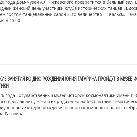
26 года Дом-музей А.Л. Чижевского превратится в бальный зал. 
дный женский день участники клуба исторических танцев «Вдох
ем гостям танцевальный салон «Его величество — вальс!». Нач
я в 13.00
КИЕ ЗАНЯТИЯ КО ДНЮ РОЖДЕНИЯ ЮРИЯ ГАГАРИНА ПРОЙДУТ В МУЗЕЕ 
ТИКИ
26 года Государственный музей истории космонавтики имени К.Э
ого приглашает детей и их родителей на бесплатные тематичес
приуроченные ко дню рождения первого космонавта планеты Юр
а Гагарина.