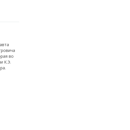
навта
тровича
орая во
и К.Э.
ра.