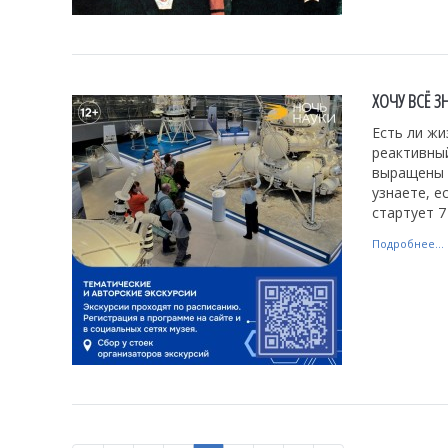
ХОЧУ ВСЁ З
Есть ли жи
реактивны
выращены 
узнаете, е
стартует 7
Подробнее...