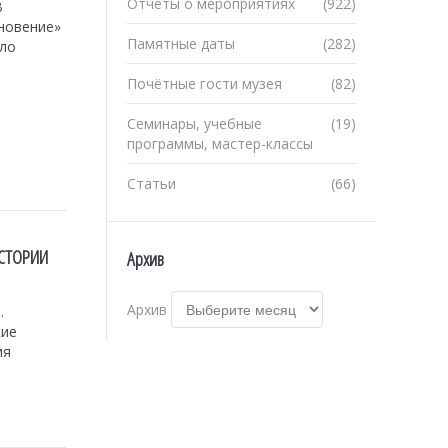
Отчеты о мероприятиях
(922)
В
новение»
Памятные даты
(282)
ало
Почётные гости музея
(82)
Семинары, учебные
(19)
программы, мастер-классы
Статьи
(66)
ИСТОРИИ
Архив
Архив
.
кие
ия