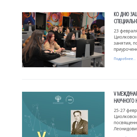
КО ДНЮ ЗА
СПЕЦИАЛЬН
23 февраля
Циолковск
занятия, 
приурочен
Подробнее...
V МЕЖДУНА
НАУЧНОГО 
25-27 февр
Циолковск
посвященн
Леонидови