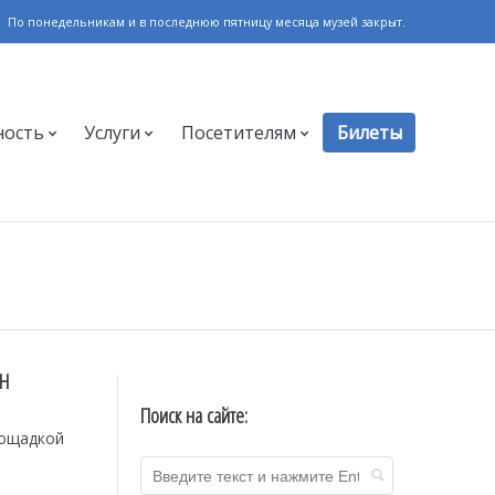
По понедельникам и в последнюю пятницу месяца музей закрыт.
ность
Услуги
Посетителям
Билеты
АН
Поиск на сайте:
лощадкой